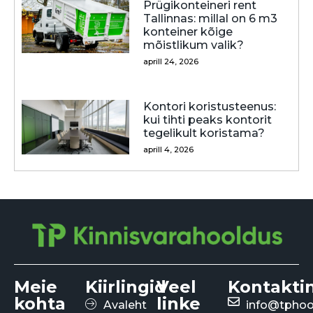
Prügikonteineri rent
Tallinnas: millal on 6 m3
konteiner kõige
mõistlikum valik?
aprill 24, 2026
Kontori koristusteenus:
kui tihti peaks kontorit
tegelikult koristama?
aprill 4, 2026
Meie
Kiirlingid
Veel
Kontakti
kohta
linke
Avaleht
info@tphoo