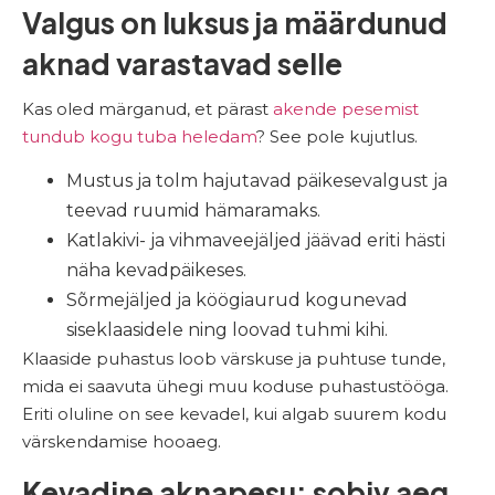
Valgus on luksus ja määrdunud
aknad varastavad selle
Kas oled märganud, et pärast
akende pesemist
tundub kogu tuba heledam
? See pole kujutlus.
Mustus ja tolm hajutavad päikesevalgust ja
teevad ruumid hämaramaks.
Katlakivi- ja vihmaveejäljed jäävad eriti hästi
näha kevadpäikeses.
Sõrmejäljed ja köögiaurud kogunevad
siseklaasidele ning loovad tuhmi kihi.
Klaaside puhastus loob värskuse ja puhtuse tunde,
mida ei saavuta ühegi muu koduse puhastustööga.
Eriti oluline on see kevadel, kui algab suurem kodu
värskendamise hooaeg.
Kevadine aknapesu: sobiv aeg