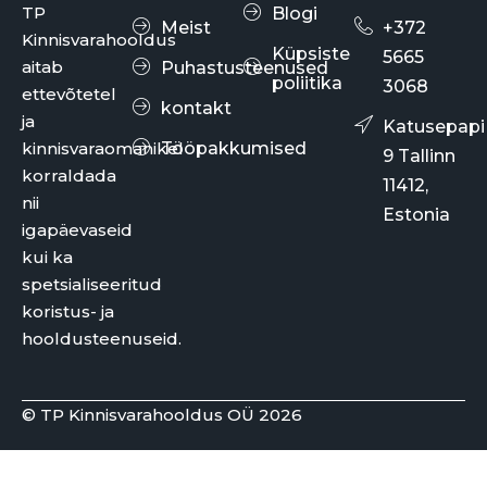
TP
Blogi
Meist
+372
Kinnisvarahooldus
Küpsiste
5665
aitab
Puhastusteenused
poliitika
3068
ettevõtetel
kontakt
ja
Katusepapi
kinnisvaraomanikel
Tööpakkumised
9 Tallinn
korraldada
11412,
nii
Estonia
igapäevaseid
kui ka
spetsialiseeritud
koristus- ja
hooldusteenuseid.
© TP Kinnisvarahooldus OÜ 2026