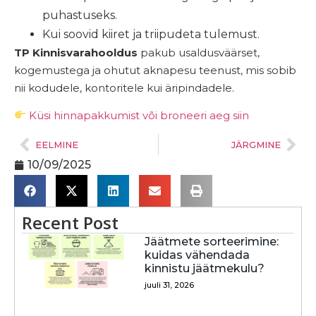
puhastuseks.
Kui soovid kiiret ja triipudeta tulemust.
TP Kinnisvarahooldus
pakub usaldusväärset,
kogemustega ja ohutut aknapesu teenust, mis sobib
nii kodudele, kontoritele kui äripindadele.
Küsi hinnapakkumist või broneeri aeg siin
EELMINE
JÄRGMINE
10/09/2025
Recent Post
Jäätmete sorteerimine:
kuidas vähendada
kinnistu jäätmekulu?
juuli 31, 2026