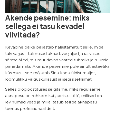
Akende pesemine: miks
sellega ei tasu kevadel
viivitada?
Kevadine päike paljastab halastamatult selle, mida
talv varjas – tolmused aknad, veejäljed ja rasvased
sõrmejäljed, mis muudavad vaated tuhmiks ja ruumid
pimedamaks. Akende pesemine pole ainult esteetika
küsimus – see mõjutab Sinu kodu üldist muljet,
loomulikku valgusküllasust ja isegi sisekliimat.
Selles blogipostituses selgitame, miks regulaarne
aknapesu on rohkem kui „koristustöö“, millised on
levinumad vead ja millal tasub tellida aknapesu
teenus professionaalidelt.