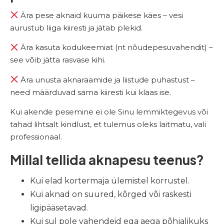
Ära pese aknaid kuuma päikese käes – vesi
aurustub liiga kiiresti ja jätab plekid.
Ära kasuta kodukeemiat (nt nõudepesuvahendit) –
see võib jätta rasvase kihi.
Ära unusta aknaraamide ja liistude puhastust –
need määrduvad sama kiiresti kui klaas ise.
Kui akende pesemine ei ole Sinu lemmiktegevus või
tahad lihtsalt kindlust, et tulemus oleks laitmatu, vali
professionaal.
Millal tellida aknapesu teenus?
Kui elad kortermaja ülemistel korrustel.
Kui aknad on suured, kõrged või raskesti
ligipääsetavad.
Kui sul pole vahendeid ega aega põhjalikuks