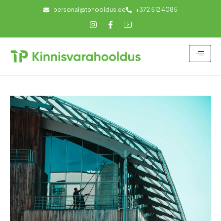
personal@tphooldus.ee
+372 512 4085