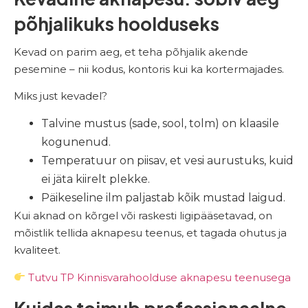
põhjalikuks hoolduseks
Kevad on parim aeg, et teha põhjalik akende
pesemine – nii kodus, kontoris kui ka kortermajades.
Miks just kevadel?
Talvine mustus (sade, sool, tolm) on klaasile
kogunenud.
Temperatuur on piisav, et vesi aurustuks, kuid
ei jäta kiirelt plekke.
Päikeseline ilm paljastab kõik mustad laigud.
Kui aknad on kõrgel või raskesti ligipääsetavad, on
mõistlik tellida aknapesu teenus, et tagada ohutus ja
kvaliteet.
Tutvu TP Kinnisvarahoolduse aknapesu teenusega