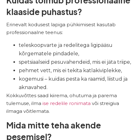
Kuidas toimub professionaalne
klaaside puhastus?
Erinevalt kodusest lapiga pühkimisest kasutab
professionaalne teenus:
teleskoopvarte ja redelitega ligipääsu
kõrgematele pindadele,
spetsiaalseid pesuvahendeid, mis ei jäta triipe,
pehmet vett, mis ei tekita katlakiviplekke,
kogemusi – kuidas pesta ka raamid, liistud ja
aknavahed.
Kokkuvõttes saad kiirema, ohutuma ja parema
tulemuse, ilma
ise redelile ronimata
või streigiva
ilmaga võitlemata.
Mida mitte teha akende
pesemisel?