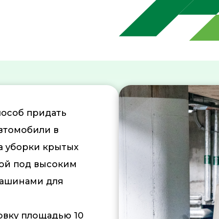
пособ придать
втомобили в
ба уборки крытых
кой под высоким
машинами для
ковку площадью 10