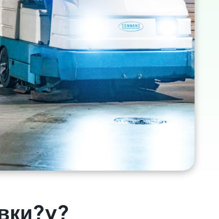
овки?y?