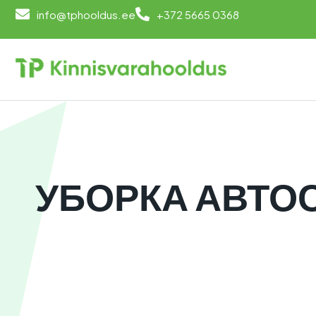
info@tphooldus.ee
+372 5665 0368
УБОРКА АВТО