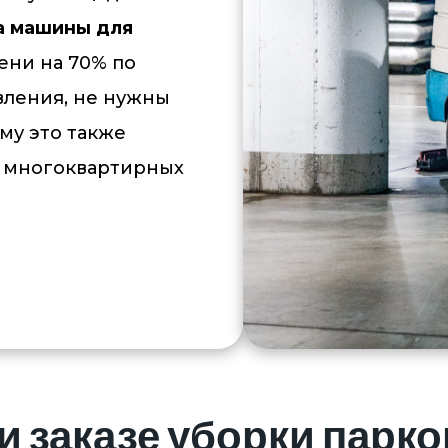
а машины для
ни на 70% по
вления, не нужны
му это также
к многоквартирных
и заказе уборки парк