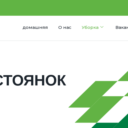
домашняя
О нас
Уборка
Вака
СТ
ОЯНОК