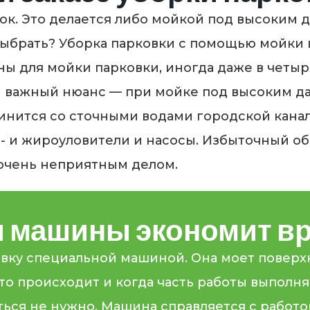
вок. Это делается либо мойкой под высоким
выбрать? Уборка парковки с помощью мойки
 для мойки парковки, иногда даже в четыр
ин важный нюанс — при мойке под высоким д
единится со сточными водами городской кана
о- и жироуловители и насосы. Избыточный о
 очень неприятным делом.
 машины экономит вр
вку специальной машиной. Она моет поверхн
Это происходит и когда часть работы выпол
ться не нужно. Машина справляется с работо