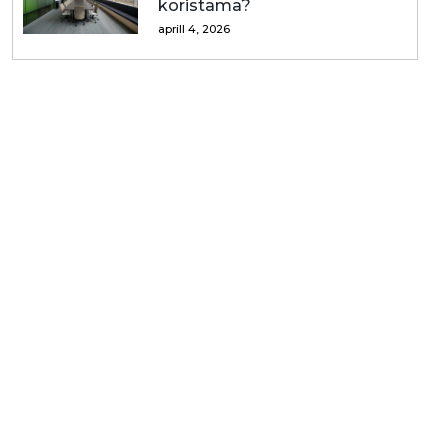
koristama?
aprill 4, 2026