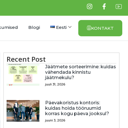
kumised
Blogi
Eesti
KONTAKT
Recent Post
Jäätmete sorteerimine: kuidas
vähendada kinnistu
jäätmekulu?
juuli 31, 2026
Päevakoristus kontoris:
kuidas hoida tööruumid
korras kogu päeva jooksul?
juuni 3, 2026