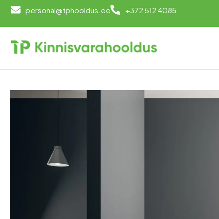
personal@tphooldus.ee
+372 512 4085