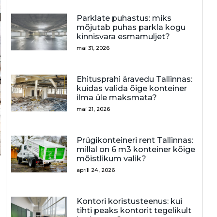
Parklate puhastus: miks
mõjutab puhas parkla kogu
kinnisvara esmamuljet?
mai 31, 2026
Ehitusprahi äravedu Tallinnas:
kuidas valida õige konteiner
ilma üle maksmata?
mai 21, 2026
Prügikonteineri rent Tallinnas:
millal on 6 m3 konteiner kõige
mõistlikum valik?
aprill 24, 2026
Kontori koristusteenus: kui
tihti peaks kontorit tegelikult