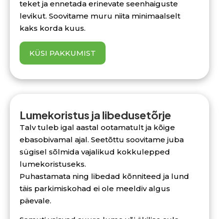
teket ja ennetada erinevate seenhaiguste
levikut. Soovitame muru niita minimaalselt
kaks korda kuus.
KÜSI PAKKUMIST
Lumekoristus ja libedusetõrje
Talv tuleb igal aastal ootamatult ja kõige
ebasobivamal ajal. Seetõttu soovitame juba
sügisel sõlmida vajalikud kokkulepped
lumekoristuseks.
Puhastamata ning libedad kõnniteed ja lund
täis parkimiskohad ei ole meeldiv algus
päevale.