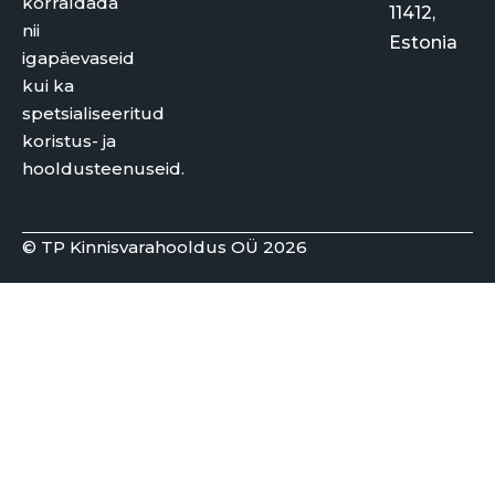
korraldada
11412,
nii
Estonia
igapäevaseid
kui ka
spetsialiseeritud
koristus- ja
hooldusteenuseid.
© TP Kinnisvarahooldus OÜ 2026