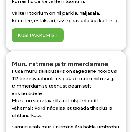
korras hoida ka väliterritoorium.
Väliterritoorium on nii parkla, haljasala,
kõnnitee, estakaad, sissepääsuala kui ka trepp.
KÜSI PAKKUMIST
Muru niitmine ja trimmerdamine
Ilusa muru saladuseks on sagedane hooldus!
TP Kinnisvarahooldus pakub muru niitmise ja
trimmerdamise teenust peamiselt
äriklientidele.
Muru on soovitav niita niitmisperioodil
vähemalt kord nädalas, et tagada tihedus ja
ühtlane kasv.
Samuti aitab muru niitmine ära hoida umbrohu