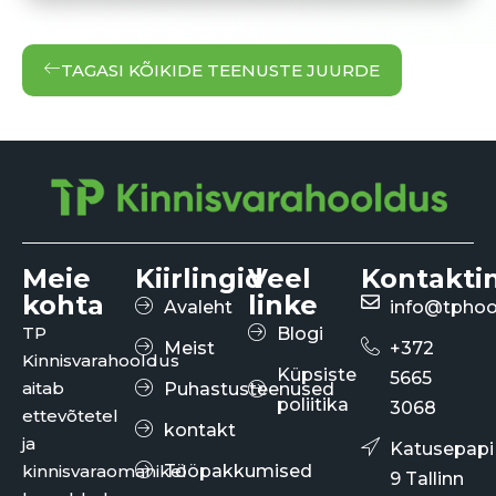
TAGASI KÕIKIDE TEENUSTE JUURDE
Meie
Kiirlingid
Veel
Kontakti
kohta
linke
Avaleht
info@tphoo
TP
Blogi
Meist
+372
Kinnisvarahooldus
Küpsiste
5665
aitab
Puhastusteenused
poliitika
3068
ettevõtetel
kontakt
ja
Katusepapi
kinnisvaraomanikel
Tööpakkumised
9 Tallinn