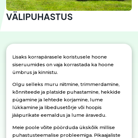
VÄLIPUHASTUS
Lisaks korrapärasele koristusele hoone
siseruumides on vaja korrastada ka hoone
ümbrus ja kinnistu.
Olgu selleks muru niitmine, trimmerdamine,
kõnniteede ja platside puhastamine, hekkide
pügamine ja lehtede korjamine, lume
lükkamine ja libedusetõrje või hoopis
jääpurikate eemaldus ja lume äravedu.
Meie poole võite pöörduda ükskõik millise
puhastusteemalise probleemiga. Pikaajaliste