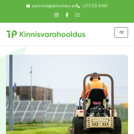
personal@tphooldus.ee
+372 512 4085