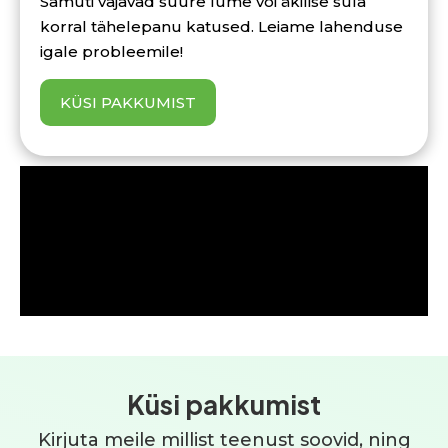
Samuti vajavad suure lume või äkilise sula
korral tähelepanu katused. Leiame lahenduse
igale probleemile!
KÜSI PAKKUMIST
Küsi pakkumist
Kirjuta meile millist teenust soovid, ning