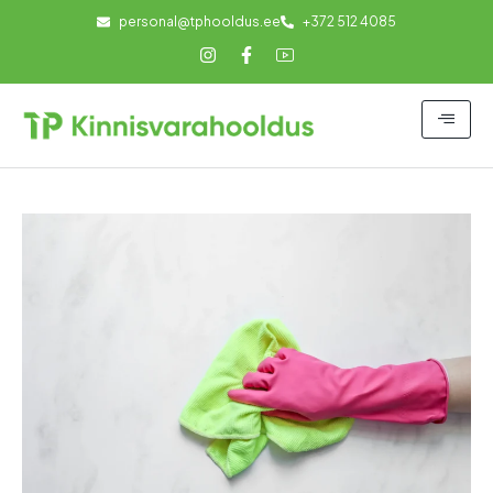
personal@tphooldus.ee
+372 512 4085