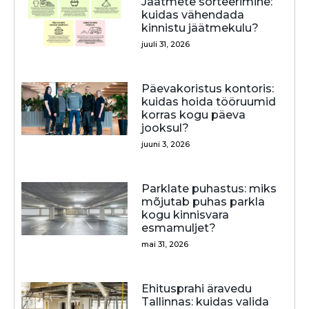
Jäätmete sorteerimine:
kuidas vähendada
kinnistu jäätmekulu?
juuli 31, 2026
Päevakoristus kontoris:
kuidas hoida tööruumid
korras kogu päeva
jooksul?
juuni 3, 2026
Parklate puhastus: miks
mõjutab puhas parkla
kogu kinnisvara
esmamuljet?
mai 31, 2026
Ehitusprahi äravedu
Tallinnas: kuidas valida