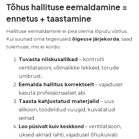
Tõhus hallituse eemaldamine =
ennetus + taastamine
Hallituse eemaldamine ei pea olema lõputu võitlus.
Kui suunad oma tegevused
õigesse järjekorda
, saad
tulemuse, mis ei kordu:
Tuvasta niiskusallikad
– kontrolli
ventilatsiooni, võimalikke lekkeid, torude
ümbrust.
Eemalda hallitus korrektselt
– vajadusel
kasuta professionaalset abi.
Taasta kahjustatud materjalid
– uus
silikoon, töödeldud vuugid, kuivatatud
seinad.
Loo püsivalt kuiv keskkond
– ventilatsioon,
uksed-aknad lahti, vajadusel õhukuivati.