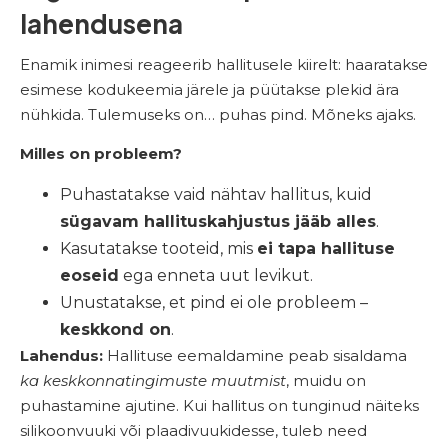
lahendusena
Enamik inimesi reageerib hallitusele kiirelt: haaratakse
esimese kodukeemia järele ja püütakse plekid ära
nühkida. Tulemuseks on… puhas pind. Mõneks ajaks.
Milles on probleem?
Puhastatakse vaid nähtav hallitus, kuid
sügavam hallituskahjustus jääb alles
.
Kasutatakse tooteid, mis
ei tapa hallituse
eoseid
ega enneta uut levikut.
Unustatakse, et pind ei ole probleem –
keskkond on
.
Lahendus:
Hallituse eemaldamine peab sisaldama
ka keskkonnatingimuste muutmist
, muidu on
puhastamine ajutine. Kui hallitus on tunginud näiteks
silikoonvuuki või plaadivuukidesse, tuleb need