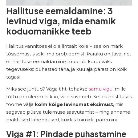
Hallituse eemaldamine: 3
levinud viga, mida enamik
koduomanikke teeb
Hallitus vannitoas ei ole lihtsalt kole – see on märk
tõsisemast sisekliima probleemist. Paraku on tavaline,
et hallituse eemaldamine muutub korduvaks
tegevuseks: puhastad täna, ja kuu aja pärast on kõik
tagasi.
Miks see juhtub? Väga tihti tehakse
samu vigu
, mille
tõttu probleem ei kao, vaid süveneb. Selles postituses
toome välja
kolm kõige levinumat eksimust
, mis
segavad püsiva tulemuse saavutamist – ning anname
praktilised lahendused, kuidas toimida paremini.
Viga #1: Pindade puhastamine