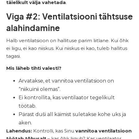
täielikult välja vahetada
.
Viga #2: Ventilatsiooni tähtsuse
alahindamine
Halb ventilatsioon on hallituse parim liitlane. Kui õhk
ei liigu, ei kao niiskus. Kui niiskus ei kao, tuleb hallitus
tagasi.
Mis läheb tihti valesti?
Arvatakse, et vannitoa ventilatsioon on
“niikuinii olemas”.
Ei kontrollita, kas ventilaator tegelikult
töötab.
Pärast duši all käimist suletakse kohe uks ja
aken.
Lahendus:
Kontrolli, kas Sinu
vannitoa ventilatsioon
töötab tõhusalt
– kas õhk liigub? Kas ventilaator