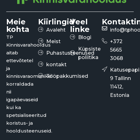
Meie
Kiirlingid
Veel
Kontakti
kohta
linke
Avaleht
info@tphoo
TP
Blogi
Meist
+372
Kinnisvarahooldus
Küpsiste
5665
aitab
Puhastusteenused
poliitika
3068
ettevõtetel
kontakt
ja
Katusepapi
kinnisvaraomanikel
Tööpakkumised
9 Tallinn
korraldada
11412,
nii
Estonia
igapäevaseid
kui ka
spetsialiseeritud
koristus- ja
hooldusteenuseid.