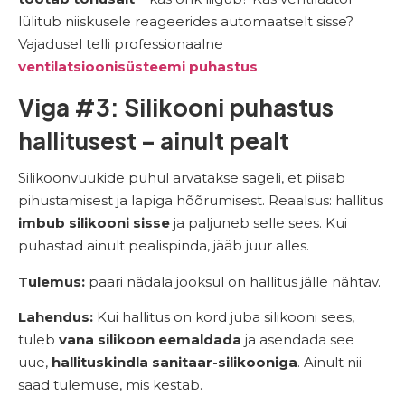
lülitub niiskusele reageerides automaatselt sisse?
Vajadusel telli professionaalne
ventilatsioonisüsteemi puhastus
.
Viga #3: Silikooni puhastus
hallitusest – ainult pealt
Silikoonvuukide puhul arvatakse sageli, et piisab
pihustamisest ja lapiga hõõrumisest. Reaalsus: hallitus
imbub silikooni sisse
ja paljuneb selle sees. Kui
puhastad ainult pealispinda, jääb juur alles.
Tulemus:
paari nädala jooksul on hallitus jälle nähtav.
Lahendus:
Kui hallitus on kord juba silikooni sees,
tuleb
vana silikoon eemaldada
ja asendada see
uue,
hallituskindla sanitaar-silikooniga
. Ainult nii
saad tulemuse, mis kestab.