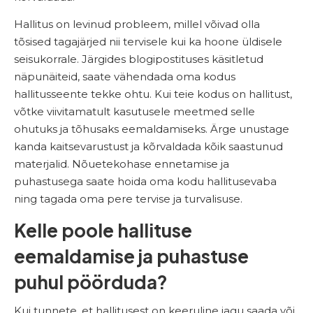
Hallitus on levinud probleem, millel võivad olla
tõsised tagajärjed nii tervisele kui ka hoone üldisele
seisukorrale. Järgides blogipostituses käsitletud
näpunäiteid, saate vähendada oma kodus
hallitusseente tekke ohtu. Kui teie kodus on hallitust,
võtke viivitamatult kasutusele meetmed selle
ohutuks ja tõhusaks eemaldamiseks. Ärge unustage
kanda kaitsevarustust ja kõrvaldada kõik saastunud
materjalid. Nõuetekohase ennetamise ja
puhastusega saate hoida oma kodu hallitusevaba
ning tagada oma pere tervise ja turvalisuse.
Kelle poole hallituse
eemaldamise ja puhastuse
puhul pöörduda?
Kui tunnete, et hallitusest on keeruline jagu saada või