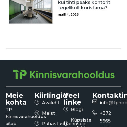
kui tihti peaks kontorit
tegelikult koristama?
aprill 4, 2026
Meie
Kiirlingid
Veel
Kontakti
kohta
linke
Avaleht
info@tphoo
TP
Blogi
Meist
+372
Kinnisvarahooldus
Küpsiste
5665
aitab
Puhastusteenused