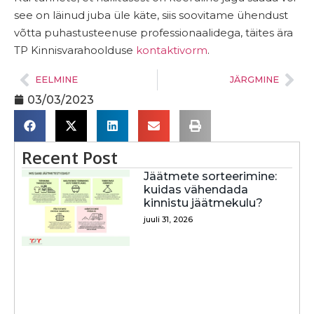
see on läinud juba üle käte, siis soovitame ühendust
võtta puhastusteenuse professionaalidega, täites ära
TP Kinnisvarahoolduse
kontaktivorm
.
EELMINE
JÄRGMINE
03/03/2023
Recent Post
Jäätmete sorteerimine:
kuidas vähendada
kinnistu jäätmekulu?
juuli 31, 2026