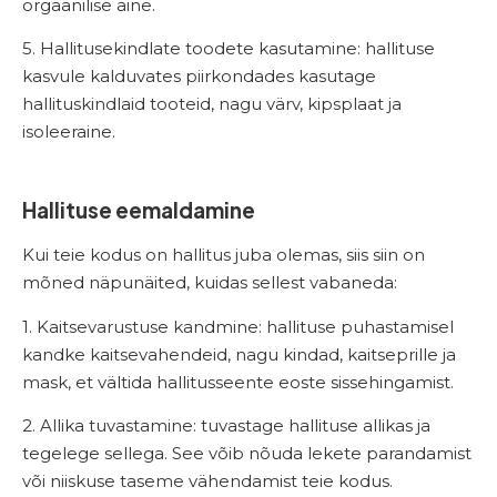
orgaanilise aine.
5. Hallitusekindlate toodete kasutamine: h
allituse
kasvule kalduvates piirkondades kasutage
hallituskindlaid tooteid, nagu värv, kipsplaat ja
isoleeraine.
Hallituse eemaldamine
Kui teie kodus on hallitus juba olemas, siis siin on
mõned näpunäited, kuidas sellest vabaneda:
1. Kaitsevarustuse kandmine: h
allituse puhastamisel
kandke kaitsevahendeid, nagu kindad, kaitseprille ja
mask, et vältida hallitusseente eoste sissehingamist.
2. Allika tuvastamine: t
uvastage hallituse allikas ja
tegelege sellega. See võib nõuda lekete parandamist
või niiskuse taseme vähendamist teie kodus.