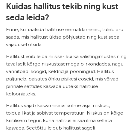
Kuidas hallitus tekib ning kust
seda leida?
Enne, kui rääkida hallituse eemaldamisest, tuleb aru
saada, mis hallitust üldse põhjustab ning kust seda
vajadusel otsida.
Hallitust võib leida nii sise- kui ka välistingimustes ning
tavaliselt kõrge niiskustasemega piirkondades, nagu
vannitoad, köögid, keldrid ja pööningud. Hallitus
paljuneb, paisates õhku pisikesi eoseid, mis võivad
pinnale settides kasvada uuteks hallituse
kolooniateks.
Hallitus vajab kasvamiseks kolme asja: niiskust,
toiduallikat ja sobivat temperatuuri. Niiskus on kõige
kriitilisem tegur, kuna hallitus ei saa ilma selleta
kasvada. Seetõttu leidub hallitust sageli