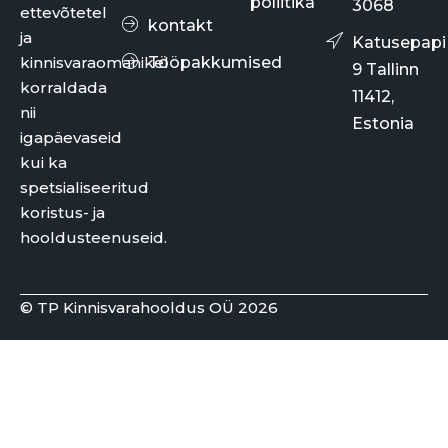
poliitika
3068
ettevõtetel
kontakt
ja
Katusepapi
kinnisvaraomanikel
Tööpakkumised
9 Tallinn
korraldada
11412,
nii
Estonia
igapäevaseid
kui ka
spetsialiseeritud
koristus- ja
hooldusteenuseid.
© TP Kinnisvarahooldus OÜ 2026