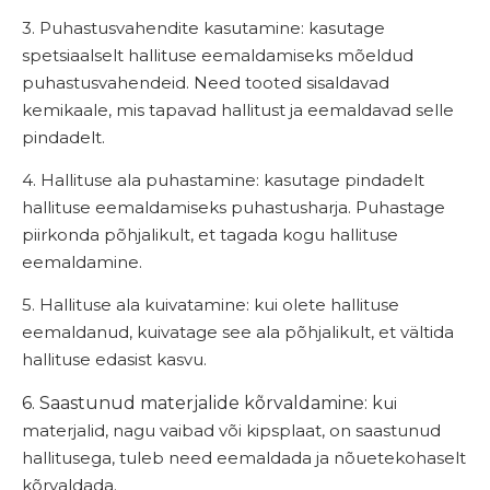
3. Puhastusvahendite kasutamine: k
asutage
spetsiaalselt hallituse eemaldamiseks mõeldud
puhastusvahendeid. Need tooted sisaldavad
kemikaale, mis tapavad hallitust ja eemaldavad selle
pindadelt.
4. Hallituse ala puhastamine: k
asutage pindadelt
hallituse eemaldamiseks puhastusharja. Puhastage
piirkonda põhjalikult, et tagada kogu hallituse
eemaldamine.
5. Hallituse ala kuivatamine: k
ui olete hallituse
eemaldanud, kuivatage see ala põhjalikult, et vältida
hallituse edasist kasvu.
6. Saastunud materjalide kõrvaldamine: k
ui
materjalid, nagu vaibad või kipsplaat, on saastunud
hallitusega, tuleb need eemaldada ja nõuetekohaselt
kõrvaldada.