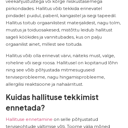
veekahjustustega või kõrge niiskustasemega
piirkondades. Hallitus võib tekkida erinevatel
pindadel: puidul, paberil, kangastel ja isegi tapeedil.
Hallitus toitub orgaanilistest materjalidest, nagu tolm,
mustus ja toiduosakesed, mistõttu leidub hallitust
sageli köökides ja vannitubades, kus on palju
orgaanilist ainet, millest see toituda.
Hallitus võib olla erinevat värvi, näiteks must, valge,
roheline või isegi roosa. Hallitusel on kopitanud lõhn
ning see võib põhjustada mitmesuguseid
terviseprobleeme, nagu hingamisprobleeme,
allergilisi reaktsioone ja nahaärritust.
Kuidas hallituse tekkimist
ennetada?
Hallituse ennetamine
on selle põhjustatud
terviseohtude vältimise võti. Toome välja mõned