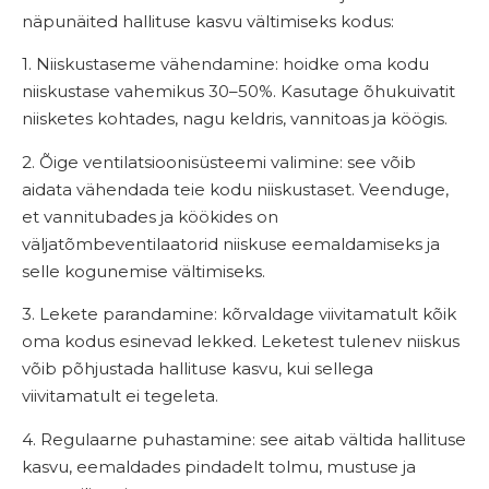
näpunäited hallituse kasvu vältimiseks kodus:
1. Niiskustaseme vähendamine: h
oidke oma kodu
niiskustase vahemikus 30–50%. Kasutage õhukuivatit
niisketes kohtades, nagu keldris, vannitoas ja köögis.
2. Õige ventilatsioonisüsteemi valimine: see
võib
aidata vähendada teie kodu niiskustaset. Veenduge,
et vannitubades ja köökides on
väljatõmbeventilaatorid niiskuse eemaldamiseks ja
selle kogunemise vältimiseks.
3. Lekete parandamine: k
õrvaldage viivitamatult kõik
oma kodus esinevad lekked. Leketest tulenev niiskus
võib põhjustada hallituse kasvu, kui sellega
viivitamatult ei tegeleta.
4. Regulaarne puhastamine: see
aitab vältida hallituse
kasvu, eemaldades pindadelt tolmu, mustuse ja