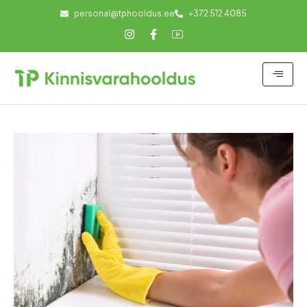
personal@tphooldus.ee
+372 512 4085