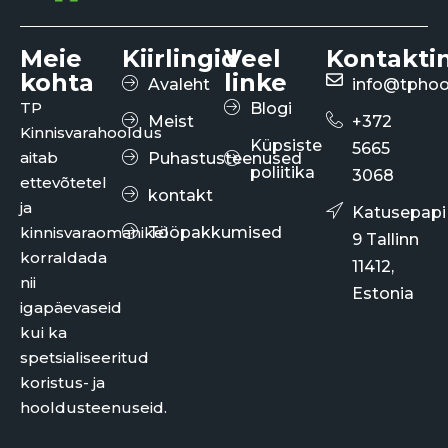
Meie
Kiirlingid
Veel
Kontakti
kohta
linke
Avaleht
info@tphoo
TP
Blogi
Meist
+372
Kinnisvarahooldus
Küpsiste
5665
aitab
Puhastusteenused
poliitika
3068
ettevõtetel
kontakt
ja
Katusepapi
kinnisvaraomanikel
Tööpakkumised
9 Tallinn
korraldada
11412,
nii
Estonia
igapäevaseid
kui ka
spetsialiseeritud
koristus- ja
hooldusteenuseid.