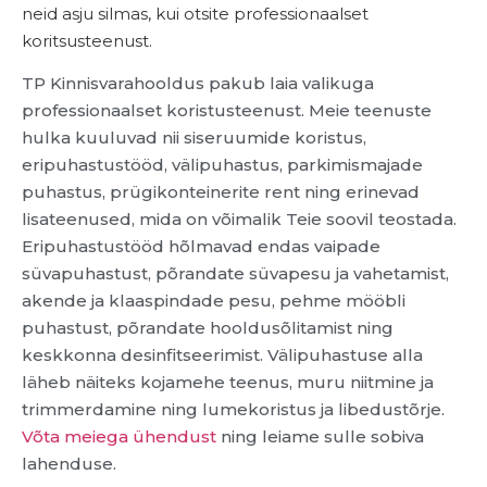
neid asju silmas, kui otsite professionaalset
koritsusteenust.
TP Kinnisvarahooldus pakub laia valikuga
professionaalset koristusteenust. Meie teenuste
hulka kuuluvad nii siseruumide koristus,
eripuhastustööd, välipuhastus, parkimismajade
puhastus, prügikonteinerite rent ning erinevad
lisateenused, mida on võimalik Teie soovil teostada.
Eripuhastustööd hõlmavad endas vaipade
süvapuhastust, põrandate süvapesu ja vahetamist,
akende ja klaaspindade pesu, pehme mööbli
puhastust, põrandate hooldusõlitamist ning
keskkonna desinfitseerimist. Välipuhastuse alla
läheb näiteks kojamehe teenus, muru niitmine ja
trimmerdamine ning lumekoristus ja libedustõrje.
Võta meiega ühendust
ning leiame sulle sobiva
lahenduse.