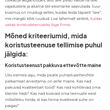
tülikas ja aeganõudev, sest see peab vastama teie
vajadustele ja aitama teil eesmärke saavutada. Suur
küsimus on muidugi selles, kuidas leida täpselt “see”,
mis märgib kõik ruudud. Loe
lähemalt sellest,
kuidas
valida koristusteenuseks õige firma
.
Mõned kriteeriumid, mida
koristusteenuse tellimise puhul
jälgida:
Koristusteenust pakkuva ettevõtte maine
Üks esimesi asju, mida peate puhastusettevõtte
palkamisel arvestama, on selle maine. Kas nad
pakuvad kvaliteetset tööd? Kas nad kohtlevad oma
kliente hästi? Kas nad küsivad oma teenuste eest
mõistlikku hinda, st kas hinna-kvaliteedi suhe on
paigas?