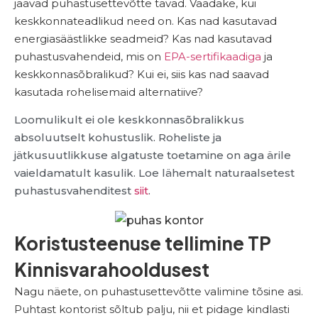
jäävad puhastusettevõtte tavad. Vaadake, kui
keskkonnateadlikud need on. Kas nad kasutavad
energiasäästlikke seadmeid? Kas nad kasutavad
puhastusvahendeid, mis on
EPA-sertifikaadiga
ja
keskkonnasõbralikud? Kui ei, siis kas nad saavad
kasutada rohelisemaid alternatiive?
Loomulikult ei ole keskkonnasõbralikkus
absoluutselt kohustuslik. Roheliste ja
jätkusuutlikkuse algatuste toetamine on aga ärile
vaieldamatult kasulik. Loe lähemalt naturaalsetest
puhastusvahenditest
siit
.
Koristusteenuse tellimine TP
Kinnisvarahooldusest
Nagu näete, on puhastusettevõtte valimine tõsine asi.
Puhtast kontorist sõltub palju, nii et pidage kindlasti