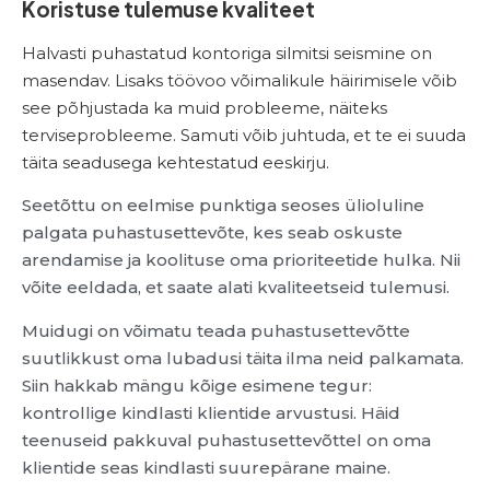
Koristuse tulemuse kvaliteet
Halvasti puhastatud kontoriga silmitsi seismine on
masendav. Lisaks töövoo võimalikule häirimisele võib
see põhjustada ka muid probleeme, näiteks
terviseprobleeme. Samuti võib juhtuda, et te ei suuda
täita seadusega kehtestatud eeskirju.
Seetõttu on eelmise punktiga seoses ülioluline
palgata puhastusettevõte, kes seab oskuste
arendamise ja koolituse oma prioriteetide hulka. Nii
võite eeldada, et saate alati kvaliteetseid tulemusi.
Muidugi on võimatu teada puhastusettevõtte
suutlikkust oma lubadusi täita ilma neid palkamata.
Siin hakkab mängu kõige esimene tegur:
kontrollige kindlasti klientide arvustusi. Häid
teenuseid pakkuval puhastusettevõttel on oma
klientide seas kindlasti suurepärane maine.