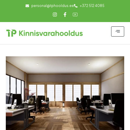
personal@tphooldus.ee
+372 512 4085