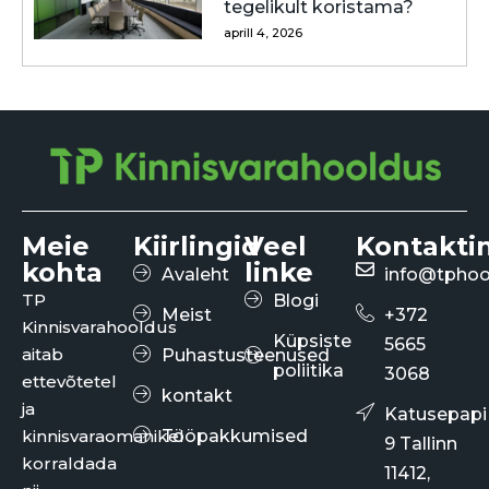
tegelikult koristama?
aprill 4, 2026
Meie
Kiirlingid
Veel
Kontakti
kohta
linke
Avaleht
info@tphoo
TP
Blogi
Meist
+372
Kinnisvarahooldus
Küpsiste
5665
aitab
Puhastusteenused
poliitika
3068
ettevõtetel
kontakt
ja
Katusepapi
kinnisvaraomanikel
Tööpakkumised
9 Tallinn
korraldada
11412,