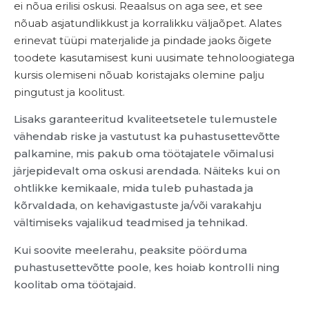
ei nõua erilisi oskusi. Reaalsus on aga see, et see
nõuab asjatundlikkust ja korralikku väljaõpet. Alates
erinevat tüüpi materjalide ja pindade jaoks õigete
toodete kasutamisest kuni uusimate tehnoloogiatega
kursis olemiseni nõuab koristajaks olemine palju
pingutust ja koolitust.
Lisaks garanteeritud kvaliteetsetele tulemustele
vähendab riske ja vastutust ka puhastusettevõtte
palkamine, mis pakub oma töötajatele võimalusi
järjepidevalt oma oskusi arendada. Näiteks kui on
ohtlikke kemikaale, mida tuleb puhastada ja
kõrvaldada, on kehavigastuste ja/või varakahju
vältimiseks vajalikud teadmised ja tehnikad.
Kui soovite meelerahu, peaksite pöörduma
puhastusettevõtte poole, kes hoiab kontrolli ning
koolitab oma töötajaid.