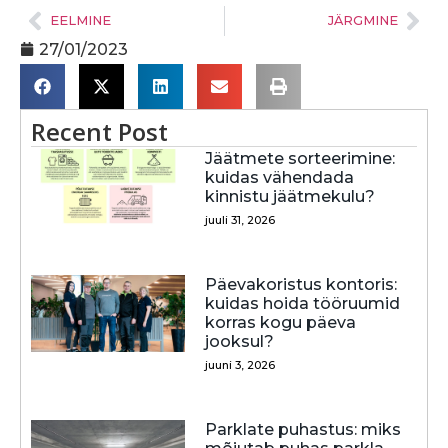
EELMINE
JÄRGMINE
27/01/2023
Recent Post
Jäätmete sorteerimine:
kuidas vähendada
kinnistu jäätmekulu?
juuli 31, 2026
Päevakoristus kontoris:
kuidas hoida tööruumid
korras kogu päeva
jooksul?
juuni 3, 2026
Parklate puhastus: miks