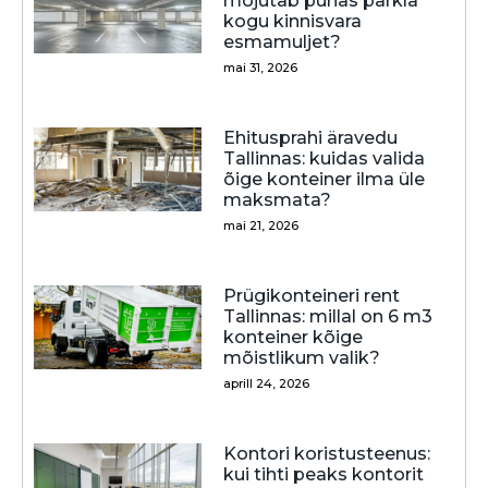
mõjutab puhas parkla
kogu kinnisvara
esmamuljet?
mai 31, 2026
Ehitusprahi äravedu
Tallinnas: kuidas valida
õige konteiner ilma üle
maksmata?
mai 21, 2026
Prügikonteineri rent
Tallinnas: millal on 6 m3
konteiner kõige
mõistlikum valik?
aprill 24, 2026
Kontori koristusteenus:
kui tihti peaks kontorit