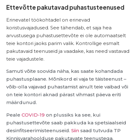
Ettevõtte pakutavad puhastusteenused
Erinevatel töökohtadel on erinevad
koristusvajadused. See tähendab, et saja hea
arvustusega puhastusettevõte ei ole automaatselt
teie kontori jaoks parim valik. Kontrollige esmalt
pakutavaid teenuseid ja vaadake, kas need vastavad
teie vajadustele.
Samuti võite soovida näha, kas saate kohandada
puhastusplaane. Mõnikord ei vaja te täisteenust –
võib-olla vajavad puhastamist ainult teie vaibad või
on teie kontori aknad pärast vihmast päeva eriti
määrdunud.
Peale
COVID-19
on plussiks ka see, kui
puhastusettevõte saab pakkuda ka spetsiaalseid
desinfitseerimisteenuseid.
Siin
saad tutvuda TP
Kinnisvarahoolduse pakutavate teenustega.