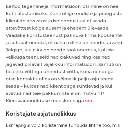
Eeltöö tegemine ja informatsiooni otsimine on hea
koht alustamiseks. Kontrollige endiste ja praeguste
klientide arvustusi ja iseloomustusi, et saada
ettevõttest kõige ausam ja ehedam ülevaade.
Vaadake koristusteenust pakkuva firma kodulehte
ja sotsiaalmeediat, et näha milline on nende kuvand.
Jälgige, kui pikk on nende töökogemus, kui laia
valikuga teenuseid nad pakuvad ning kas nad
jagavad piisavalt vajalikku informatsiooni. Samuti on
hea ettevõttega ühendust võtta, kuna nendega
otse kontaktis olles on võimalik palju asju teada
saada – kuidas nad klientidega suhtlevad ja kui
avatud nad teie pakkumistele on. Tutvu TP
Kinnisvarahoolduse meeskonnaga
siin
.
Koristajate asjatundlikkus
Esmapilgul võib koristamine tunduda lihtne töö, mis