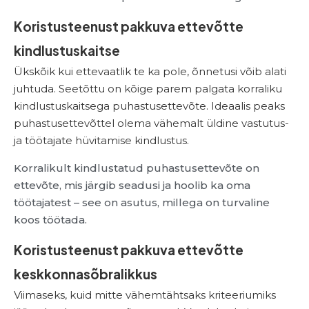
Koristusteenust pakkuva ettevõtte
kindlustuskaitse
Ükskõik kui ettevaatlik te ka pole, õnnetusi võib alati
juhtuda. Seetõttu on kõige parem palgata korraliku
kindlustuskaitsega puhastusettevõte. Ideaalis peaks
puhastusettevõttel olema vähemalt üldine vastutus-
ja töötajate hüvitamise kindlustus.
Korralikult kindlustatud puhastusettevõte on
ettevõte, mis järgib seadusi ja hoolib ka oma
töötajatest – see on asutus, millega on turvaline
koos töötada.
Koristusteenust pakkuva ettevõtte
keskkonnasõbralikkus
Viimaseks, kuid mitte vähemtähtsaks kriteeriumiks