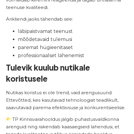
teenuse kvaliteedi.
Ärikliendi jaoks tähendab see:
läbipaistvamat teenust
mõõdetavaid tulemusi
paremat hügieenitaset
professionaalset lähenemist
Tulevik kuulub nutikale
koristusele
Nutikas koristus ei ole trend, vaid arengusuund.
Ettevõtted, kes kasutavad tehnoloogiat teadlikult,
saavutavad parema efektiivsuse ja konkurentsieelise.
TP Kinnisvarahooldus jälgib puhastusvaldkonna
arenguid ning rakendab kaasaegseid lahendusi, et