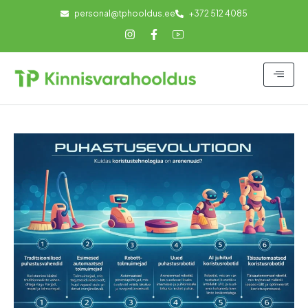
personal@tphooldus.ee
+372 512 4085