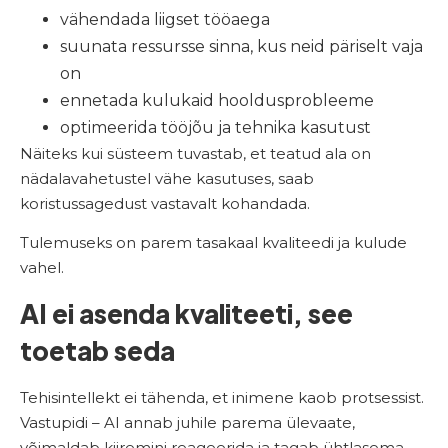
vähendada liigset tööaega
suunata ressursse sinna, kus neid päriselt vaja
on
ennetada kulukaid hooldusprobleeme
optimeerida tööjõu ja tehnika kasutust
Näiteks kui süsteem tuvastab, et teatud ala on
nädalavahetustel vähe kasutuses, saab
koristussagedust vastavalt kohandada.
Tulemuseks on parem tasakaal kvaliteedi ja kulude
vahel.
AI ei asenda kvaliteeti, see
toetab seda
Tehisintellekt ei tähenda, et inimene kaob protsessist.
Vastupidi – AI annab juhile parema ülevaate,
võimaldab kiiremini reageerida ja tagab ühtlasema