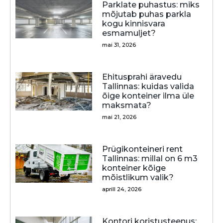
Parklate puhastus: miks
mõjutab puhas parkla
kogu kinnisvara
esmamuljet?
mai 31, 2026
Ehitusprahi äravedu
Tallinnas: kuidas valida
õige konteiner ilma üle
maksmata?
mai 21, 2026
Prügikonteineri rent
Tallinnas: millal on 6 m3
konteiner kõige
mõistlikum valik?
aprill 24, 2026
Kontori koristusteenus: