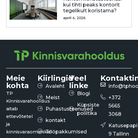
kui tihti peaks kontorit
tegelikult koristama?
aprill 4, 2026
Meie
Kiirlingid
Veel
Kontakti
kohta
linke
Avaleht
info@tphoo
TP
Blogi
Meist
+372
Kinnisvarahooldus
Küpsiste
5665
aitab
Puhastusteenused
poliitika
3068
ettevõtetel
kontakt
ja
Katusepapi
kinnisvaraomanikel
Tööpakkumised
9 Tallinn