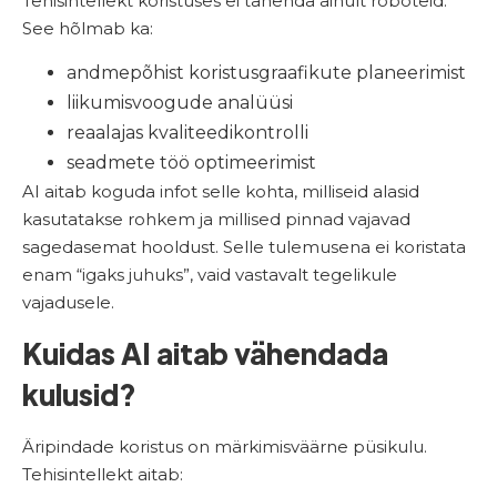
Tehisintellekt koristuses ei tähenda ainult roboteid.
See hõlmab ka:
andmepõhist koristusgraafikute planeerimist
liikumisvoogude analüüsi
reaalajas kvaliteedikontrolli
seadmete töö optimeerimist
AI aitab koguda infot selle kohta, milliseid alasid
kasutatakse rohkem ja millised pinnad vajavad
sagedasemat hooldust. Selle tulemusena ei koristata
enam “igaks juhuks”, vaid vastavalt tegelikule
vajadusele.
Kuidas AI aitab vähendada
kulusid?
Äripindade koristus on märkimisväärne püsikulu.
Tehisintellekt aitab: