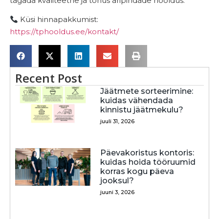
tagada kvaliteetne ja tõhus äripindade hooldus.
Küsi hinnapakkumist:
https://tphooldus.ee/kontakt/
Recent Post
Jäätmete sorteerimine:
kuidas vähendada
kinnistu jäätmekulu?
juuli 31, 2026
Päevakoristus kontoris:
kuidas hoida tööruumid
korras kogu päeva
jooksul?
juuni 3, 2026