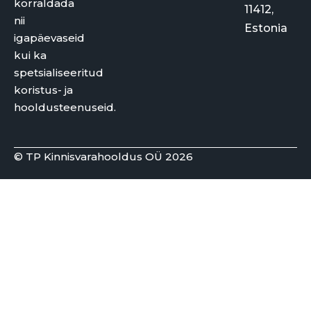
korraldada
11412,
nii
Estonia
igapäevaseid
kui ka
spetsialiseeritud
koristus- ja
hooldusteenuseid.
© TP Kinnisvarahooldus OÜ 2026