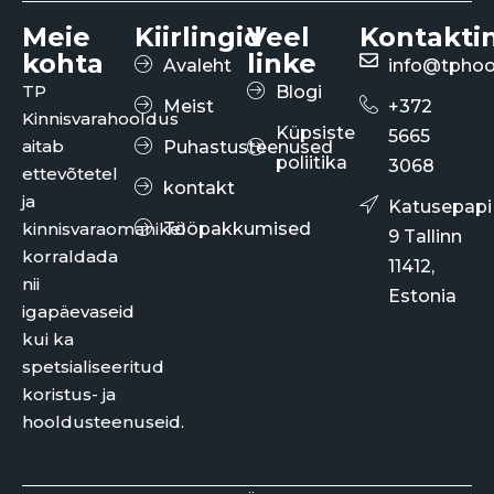
Meie
Kiirlingid
Veel
Kontakti
kohta
linke
Avaleht
info@tphoo
TP
Blogi
Meist
+372
Kinnisvarahooldus
Küpsiste
5665
aitab
Puhastusteenused
poliitika
3068
ettevõtetel
kontakt
ja
Katusepapi
kinnisvaraomanikel
Tööpakkumised
9 Tallinn
korraldada
11412,
nii
Estonia
igapäevaseid
kui ka
spetsialiseeritud
koristus- ja
hooldusteenuseid.