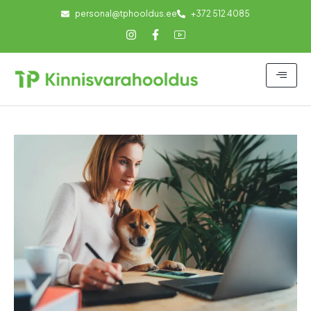
personal@tphooldus.ee
+372 512 4085