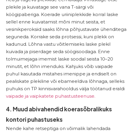
plekile ja kuivatage see vana T-särgi või
köögipaberiga. Koerade uriiniplekkide korral laske
sellel enne kuivatamist mõni minut seista, et
vesinikperoksiid saaks lõhna põhjustavate ühenditega
seguneda. Korrake seda protsessi, kuni plekk on
kadunud. Lõhna vastu võitlemiseks laske plekil
kuivada ja piserdage seda söögisoodaga. Enne
tolmuimejaga imemist laske soodal seista 10–20
minutit, et lõhn imenduks. Kahjuks võib vaipade
puhul kasutada mistahes imenippe ja endiselt on
pealiskate plekiline või ebameeldiva lõhnaga, selleks
puhuks on TP kinnisvarahooldus välja töötanud eraldi
vaipade ja vaipkatete puhastusteenuse.
4. Muud abivahendid koerasõbralikuks
kontori puhastuseks
Nende kahe retseptiga on võimalik lahendada