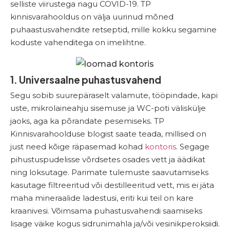
selliste viirustega nagu COVID-19. TP
kinnisvarahooldus on välja uurinud mõned
puhaastusvahendite retseptid, mille kokku segamine
koduste vahenditega on imelihtne.
1. Universaalne puhastusvahend
Segu sobib suurepäraselt valamute, tööpindade, kapi
uste, mikrolaineahju sisemuse ja WC-poti väliskülje
jaoks, aga ka põrandate pesemiseks. TP
Kinnisvarahoolduse blogist
saate teada, millised on
just need kõige räpasemad kohad
kontoris
. Segage
pihustuspudelisse võrdsetes osades vett ja äädikat
ning loksutage. Parimate tulemuste saavutamiseks
kasutage filtreeritud või destilleeritud vett, mis ei jäta
maha mineraalide ladestusi, eriti kui teil on kare
kraanivesi. Võimsama puhastusvahendi saamiseks
lisage väike kogus sidrunimahla ja/või vesinikperoksiidi.