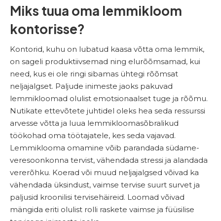
Miks tuua oma lemmikloom
kontorisse?
Kontorid, kuhu on lubatud kaasa võtta oma lemmik,
on sageli produktiivsemad ning elurõõmsamad, kui
need, kus ei ole ringi sibamas ühtegi rõõmsat
neljajalgset. Paljude inimeste jaoks pakuvad
lemmikloomad olulist emotsionaalset tuge ja rõõmu.
Nutikate ettevõtete juhtidel oleks hea seda ressurssi
arvesse võtta ja luua lemmikloomasõbralikud
töökohad oma töötajatele, kes seda vajavad.
Lemmiklooma omamine võib parandada südame-
veresoonkonna tervist, vähendada stressi ja alandada
vererõhku. Koerad või muud neljajalgsed võivad ka
vähendada üksindust, vaimse tervise suurt survet ja
paljusid kroonilisi tervisehäireid. Loomad võivad
mängida eriti olulist rolli raskete vaimse ja füüsilise