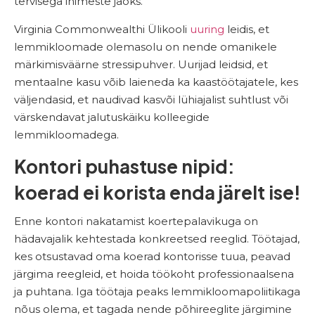
tervisega inimeste jaoks.
Virginia Commonwealthi Ülikooli
uuring
leidis, et
lemmikloomade olemasolu on nende omanikele
märkimisväärne stressipuhver. Uurijad leidsid, et
mentaalne kasu võib laieneda ka kaastöötajatele, kes
väljendasid, et naudivad kasvõi lühiajalist suhtlust või
värskendavat jalutuskäiku kolleegide
lemmikloomadega.
Kontori puhastuse nipid:
koerad ei korista enda järelt ise!
Enne kontori nakatamist koertepalavikuga on
hädavajalik kehtestada konkreetsed reeglid. Töötajad,
kes otsustavad oma koerad kontorisse tuua, peavad
järgima reegleid, et hoida töökoht professionaalsena
ja puhtana. Iga töötaja peaks lemmikloomapoliitikaga
nõus olema, et tagada nende põhireeglite järgimine