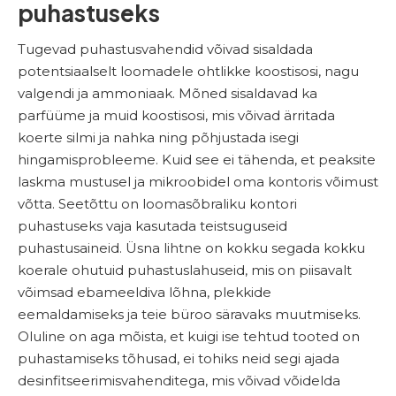
puhastuseks
Tugevad puhastusvahendid võivad sisaldada
potentsiaalselt loomadele ohtlikke koostisosi, nagu
valgendi ja ammoniaak. Mõned sisaldavad ka
parfüüme ja muid koostisosi, mis võivad ärritada
koerte silmi ja nahka ning põhjustada isegi
hingamisprobleeme. Kuid see ei tähenda, et peaksite
laskma mustusel ja mikroobidel oma kontoris võimust
võtta. Seetõttu on loomasõbraliku kontori
puhastuseks vaja kasutada teistsuguseid
puhastusaineid. Üsna lihtne on kokku segada kokku
koerale ohutuid puhastuslahuseid, mis on piisavalt
võimsad ebameeldiva lõhna, plekkide
eemaldamiseks ja teie büroo säravaks muutmiseks.
Oluline on aga mõista, et kuigi ise tehtud tooted on
puhastamiseks tõhusad, ei tohiks neid segi ajada
desinfitseerimisvahenditega, mis võivad võidelda