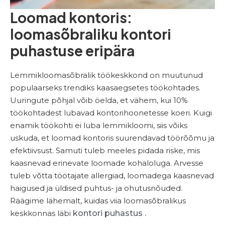
Loomad kontoris:
loomasõbraliku kontori
puhastuse eripära
Lemmikloomasõbralik töökeskkond on muutunud
populaarseks trendiks kaasaegsetes töökohtades.
Uuringute põhjal võib öelda, et vähem, kui 10%
töökohtadest lubavad kontorihoonetesse koeri. Kuigi
enamik töökohti ei luba lemmikloomi, siis võiks
uskuda, et loomad kontoris suurendavad töörõõmu ja
efektiivsust. Samuti tuleb meeles pidada riske, mis
kaasnevad erinevate loomade kohaloluga. Arvesse
tuleb võtta töötajate allergiad, loomadega kaasnevad
haigused ja üldised puhtus- ja ohutusnõuded.
Räägime lähemalt, kuidas viia loomasõbralikus
keskkonnas läbi
kontori puhastus
.