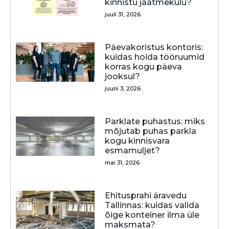
kinnistu jäätmekulu?
juuli 31, 2026
Päevakoristus kontoris:
kuidas hoida tööruumid
korras kogu päeva
jooksul?
juuni 3, 2026
Parklate puhastus: miks
mõjutab puhas parkla
kogu kinnisvara
esmamuljet?
mai 31, 2026
Ehitusprahi äravedu
Tallinnas: kuidas valida
õige konteiner ilma üle
maksmata?