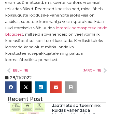
enamus õnnetused, mis koerte kontoris viibimisel
tekkida võiksid. Peamised koostisained, mida läheb
kõiksuguste looduslike vahendite jaoks vaja on:
äädikas, sooda, sidrunimahl ja vesinikperoksiid. Edasi
uudistamiseks võib uurida
lemmikloomaspetsialistide
blogidest
, milliseid abivahendeid on veel võimalik
koerasõbralikul koristusel kasutada. Kindlasti tuleks
loomade kohalolust märku anda ka
koristusteenusepakkujatele ning paluda
loomasõbralikku puhastust.
EELMINE
JÄRGMINE
28/11/2022
Recent Post
Jäätmete sorteerimine:
kuidas vähendada