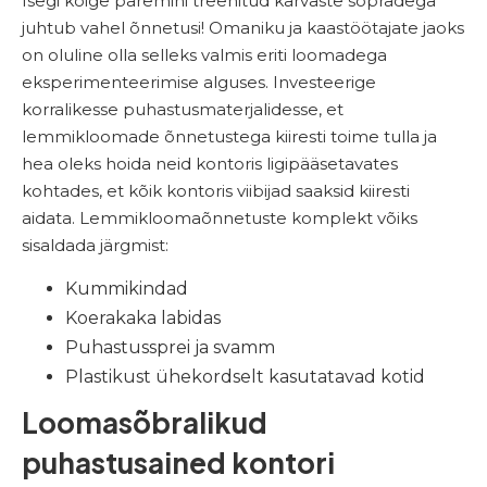
Isegi kõige paremini treenitud karvaste sõpradega
juhtub vahel õnnetusi! Omaniku ja kaastöötajate jaoks
on oluline olla selleks valmis eriti loomadega
eksperimenteerimise alguses. Investeerige
korralikesse puhastusmaterjalidesse, et
lemmikloomade õnnetustega kiiresti toime tulla ja
hea oleks hoida neid kontoris ligipääsetavates
kohtades, et kõik kontoris viibijad saaksid kiiresti
aidata. Lemmikloomaõnnetuste komplekt võiks
sisaldada järgmist:
Kummikindad
Koerakaka labidas
Puhastussprei ja svamm
Plastikust ühekordselt kasutatavad kotid
Loomasõbralikud
puhastusained kontori