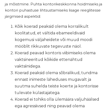
ja mõistmine. Puhta kontorikeskkonna hoidmiseks ja
kontori puhastuse lihtsustamiseks lisage reeglitesse
järgmised aspektid:
Kõik koerad peaksid olema korralikult
koolitatud, et vältida ebameeldivaid
kogemusi väljaheidete või muud moodi
mööblit rikkuvate tegevuste näol.
Koerad peavad kontoris viibimiseks olema
vaktsineeritud kõikide ettenähtud
vaktsiinidega.
Koerad peaksid olema sõbralikud, tundma
ennast inimeste läheduses mugavalt ja
suutma suhelda teiste koerte ja kontorisse
tulevate külastajatega.
Koerad ei tohiks olla ülemäära valjuhäälsed
ega agressiivsed ning peavad olema