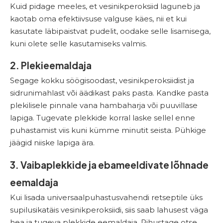
Kuid pidage meeles, et vesinikperoksiid laguneb ja
kaotab oma efektiivsuse valguse käes, nii et kui
kasutate läbipaistvat pudelit, oodake selle lisamisega,
kuni olete selle kasutamiseks valmis.
2. Plekieemaldaja
Segage kokku söögisoodast, vesinikperoksiidist ja
sidrunimahlast või äädikast paks pasta. Kandke pasta
plekilisele pinnale vana hambaharja või puuvillase
lapiga. Tugevate plekkide korral laske sellel enne
puhastamist viis kuni kümme minutit seista. Pühkige
jäägid niiske lapiga ära.
3. Vaibaplekkide ja ebameeldivate lõhnade
eemaldaja
Kui lisada universaalpuhastusvahendi retseptile üks
supilusikatäis vesinikperoksiidi, siis saab lahusest väga
hea ja tugeva plekkide eemaldaja. Pihustage otse