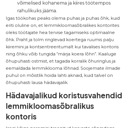
võimelised kohanema ja kiires töötempos
rahulikuks jääma.
Igas töökohas peaks olema puhas ja puhas õhk, kuid
eriti oluline on, et lemmikloomasõbralikes kontorites
oleks töötajate hea tervise tagamiseks optimaalne
õhk. Praht ja tolm ringlevad koertega ruumis palju
kiiremini ja kontsentreeritumalt kui tavalises kontoris
ning õhku võib tungida “märja koera lõhn”. Kaaluge
õhupuhasti ostmist, et tagada korralik õhuringlus ja
eemaldada lemmiklooma lõhnad. Soojemate ilmade
puhul on mõistlik hoida lahti aknaid, kuid talvel on
õhupuhasti lausa hädavajalik.
Hädavajalikud koristusvahendid
lemmikloomasõbralikus
kontoris