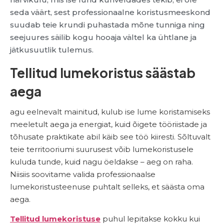
seda väärt, sest professionaalne koristusmeeskond
suudab teie krundi puhastada mõne tunniga ning
seejuures säilib kogu hooaja vältel ka ühtlane ja
jätkusuutlik tulemus.
Tellitud lumekoristus säästab
aega
agu eelnevalt mainitud, kulub ise lume koristamiseks
meeletult aega ja energiat, kuid õigete tööriistade ja
tõhusate praktikate abil käib see töö kiiresti. Sõltuvalt
teie territooriumi suurusest võib lumekoristusele
kuluda tunde, kuid nagu öeldakse – aeg on raha.
Niisiis soovitame valida professionaalse
lumekoristusteenuse puhtalt selleks, et säästa oma
aega.
Tellitud lumekoristuse
puhul lepitakse kokku kui