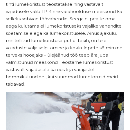
tihti lumekoristust teostatakse ning vastavalt
vajadusele valib TP Kinnisvarahoolduse meeskond ka
selleks sobivad töövahendid. Seega ei pea te oma
aega kulutama ei lumekoristuseks vajalike vahendite
soetamisele ega ka lumekoristusele. Ainus ajakulu,
mis tellitud lumekoristuse puhul tekib, on teie
vajaduste välja selgitamine ja kokkulepete sõlmimine
terveks hooajaks – ülejäänud töö teeb ära juba
valmistunud meeskond. Teostame lumekoristust
vastavalt vajadusele ka öösiti ja varajastel
hommikutundidel, kui suuremad lumetormid meid
tabavad.