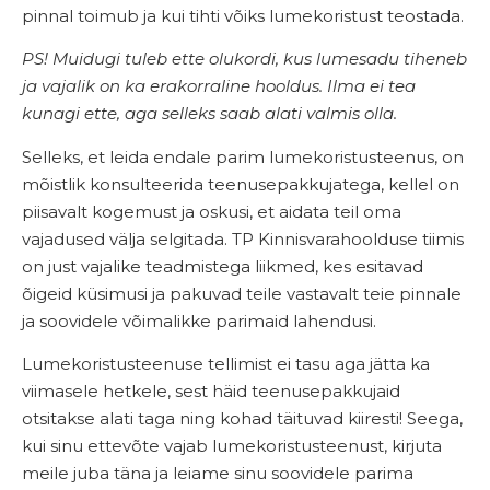
pinnal toimub ja kui tihti võiks lumekoristust teostada.
PS! Muidugi tuleb ette olukordi, kus lumesadu tiheneb
ja vajalik on ka erakorraline hooldus. Ilma ei tea
kunagi ette, aga selleks saab alati valmis olla.
Selleks, et leida endale parim lumekoristusteenus, on
mõistlik konsulteerida teenusepakkujatega, kellel on
piisavalt kogemust ja oskusi, et aidata teil oma
vajadused välja selgitada. TP Kinnisvarahoolduse tiimis
on just vajalike teadmistega liikmed, kes esitavad
õigeid küsimusi ja pakuvad teile vastavalt teie pinnale
ja soovidele võimalikke parimaid lahendusi.
Lumekoristusteenuse tellimist ei tasu aga jätta ka
viimasele hetkele, sest häid teenusepakkujaid
otsitakse alati taga ning kohad täituvad kiiresti! Seega,
kui sinu ettevõte vajab lumekoristusteenust, kirjuta
meile juba täna ja leiame sinu soovidele parima