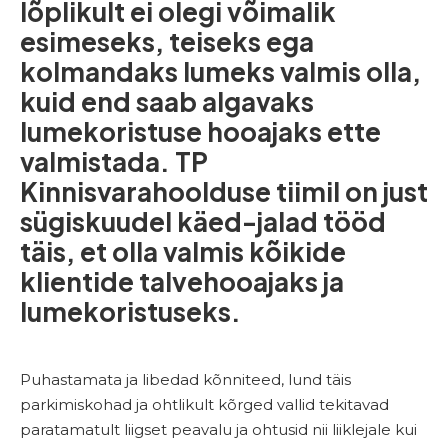
lõplikult ei olegi võimalik
esimeseks, teiseks ega
kolmandaks lumeks valmis olla,
kuid end saab algavaks
lumekoristuse hooajaks ette
valmistada. TP
Kinnisvarahoolduse tiimil on just
sügiskuudel käed-jalad tööd
täis, et olla valmis kõikide
klientide talvehooajaks ja
lumekoristuseks.
Puhastamata ja libedad kõnniteed, lund täis
parkimiskohad ja ohtlikult kõrged vallid tekitavad
paratamatult liigset peavalu ja ohtusid nii liiklejale kui