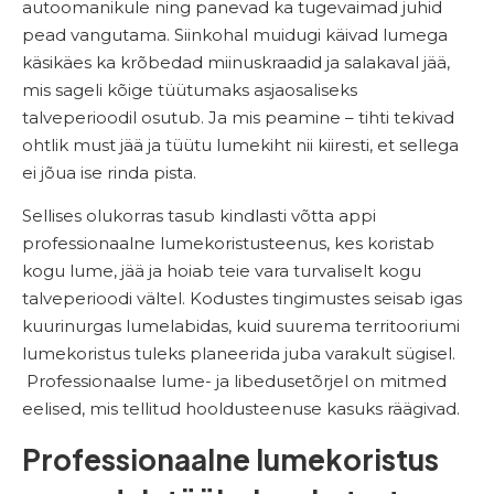
autoomanikule ning panevad ka tugevaimad juhid
pead vangutama. Siinkohal muidugi käivad lumega
käsikäes ka krõbedad miinuskraadid ja salakaval jää,
mis sageli kõige tüütumaks asjaosaliseks
talveperioodil osutub. Ja mis peamine – tihti tekivad
ohtlik must jää ja tüütu lumekiht nii kiiresti, et sellega
ei jõua ise rinda pista.
Sellises olukorras tasub kindlasti võtta appi
professionaalne lumekoristusteenus, kes koristab
kogu lume, jää ja hoiab teie vara turvaliselt kogu
talveperioodi vältel. Kodustes tingimustes seisab igas
kuurinurgas lumelabidas, kuid suurema territooriumi
lumekoristus tuleks planeerida juba varakult sügisel.
Professionaalse lume- ja libedusetõrjel on mitmed
eelised, mis tellitud hooldusteenuse kasuks räägivad.
Professionaalne lumekoristus