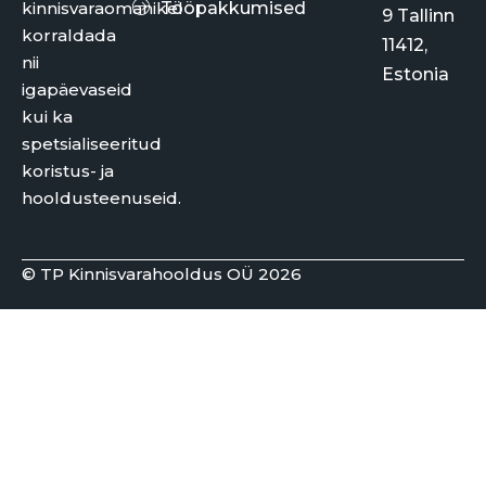
kinnisvaraomanikel
Tööpakkumised
9 Tallinn
korraldada
11412,
nii
Estonia
igapäevaseid
kui ka
spetsialiseeritud
koristus- ja
hooldusteenuseid.
© TP Kinnisvarahooldus OÜ 2026