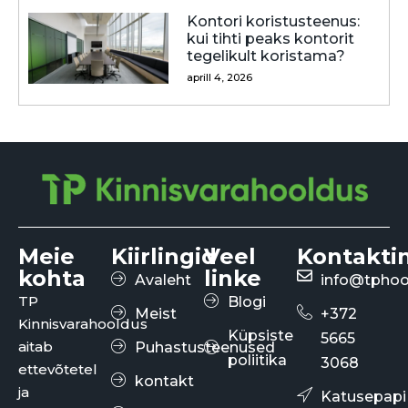
Kontori koristusteenus:
kui tihti peaks kontorit
tegelikult koristama?
aprill 4, 2026
Meie
Kiirlingid
Veel
Kontakti
kohta
linke
Avaleht
info@tphoo
TP
Blogi
Meist
+372
Kinnisvarahooldus
Küpsiste
5665
aitab
Puhastusteenused
poliitika
3068
ettevõtetel
kontakt
ja
Katusepapi