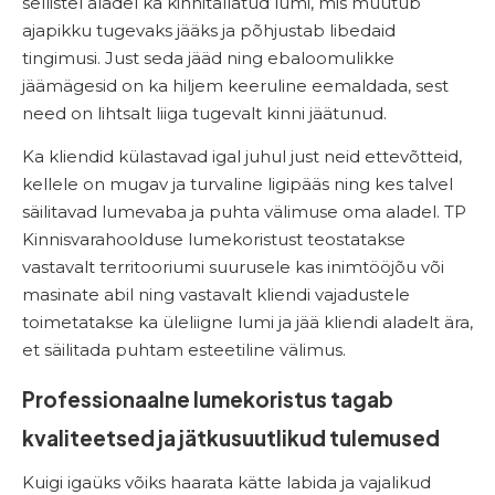
sellistel aladel ka kinnitallatud lumi, mis muutub
ajapikku tugevaks jääks ja põhjustab libedaid
tingimusi. Just seda jääd ning ebaloomulikke
jäämägesid on ka hiljem keeruline eemaldada, sest
need on lihtsalt liiga tugevalt kinni jäätunud.
Ka kliendid külastavad igal juhul just neid ettevõtteid,
kellele on mugav ja turvaline ligipääs ning kes talvel
säilitavad lumevaba ja puhta välimuse oma aladel. TP
Kinnisvarahoolduse lumekoristust teostatakse
vastavalt territooriumi suurusele kas inimtööjõu või
masinate abil ning vastavalt kliendi vajadustele
toimetatakse ka üleliigne lumi ja jää kliendi aladelt ära,
et säilitada puhtam esteetiline välimus.
Professionaalne lumekoristus tagab
kvaliteetsed ja jätkusuutlikud tulemused
Kuigi igaüks võiks haarata kätte labida ja vajalikud