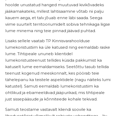
hoolde unustatud hanged muutuvad kivikõvadeks
jääkamakateks, millest lahtisaamine võtab nii palju
kauem aega, et talv jõuab enne läbi saada. Seega
viime suurtelt territooriumidelt sobiva tehnikaga liigse
lume minema ning teie pinnad jäävad puhtad.
Lisaks sellele vaatab TP Kinnisvarahoolduse
lumekoristustiim ka üle katused ning eemaldab raske
lume. Tihtipeale ununeb klientidel
lumekoristusteenust tellides küsida pakkumist ka
katuselt lume eemaldamiseks. Seetõttu tasub tellida
teenust kogenud meeskonnalt, kes pöörab teie
tähelepanu ka teistele aspektidele (nagu näiteks lumi
katustel). Samuti eemaldab lumekoristustiim ka
ohtlikud ja ebameeldivad jääpurikad, mis tihtipeale
just sissepääsude ja kõnniteede kohale tekivad.
Samuti teostame vastavalt kliendi soovile ka
libedusetõrjet võimalikult sobivate vahenditega – liiv,