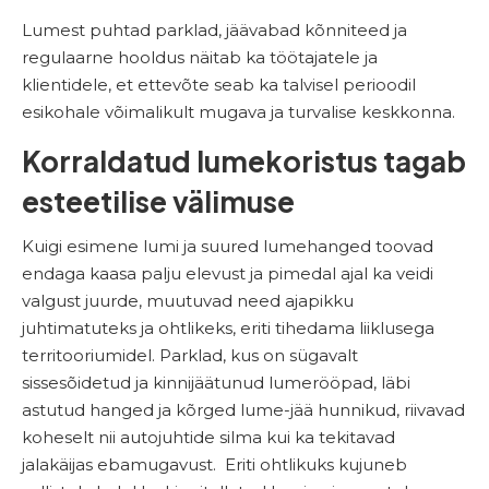
Lumest puhtad parklad, jäävabad kõnniteed ja
regulaarne hooldus näitab ka töötajatele ja
klientidele, et ettevõte seab ka talvisel perioodil
esikohale võimalikult mugava ja turvalise keskkonna.
Korraldatud lumekoristus tagab
esteetilise välimuse
Kuigi esimene lumi ja suured lumehanged toovad
endaga kaasa palju elevust ja pimedal ajal ka veidi
valgust juurde, muutuvad need ajapikku
juhtimatuteks ja ohtlikeks, eriti tihedama liiklusega
territooriumidel. Parklad, kus on sügavalt
sissesõidetud ja kinnijäätunud lumerööpad, läbi
astutud hanged ja kõrged lume-jää hunnikud, riivavad
koheselt nii autojuhtide silma kui ka tekitavad
jalakäijas ebamugavust. Eriti ohtlikuks kujuneb