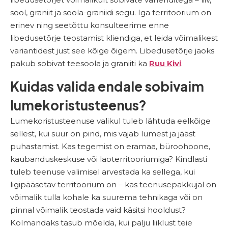
sool, graniit ja soola-graniidi segu. Iga territoorium on
erinev ning seetõttu konsulteerime enne
libedusetõrje teostamist kliendiga, et leida võimalikest
variantidest just see kõige õigem. Libedusetõrje jaoks
pakub sobivat teesoola ja graniiti ka
Ruu Kivi
.
Kuidas valida endale sobivaim
lumekoristusteenus?
Lumekoristusteenuse valikul tuleb lähtuda eelkõige
sellest, kui suur on pind, mis vajab lumest ja jääst
puhastamist. Kas tegemist on eramaa, büroohoone,
kaubanduskeskuse või laoterritooriumiga? Kindlasti
tuleb teenuse valimisel arvestada ka sellega, kui
ligipääsetav territoorium on – kas teenusepakkujal on
võimalik tulla kohale ka suurema tehnikaga või on
pinnal võimalik teostada vaid käsitsi hooldust?
Kolmandaks tasub mõelda, kui palju liiklust teie