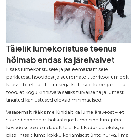
Täielik lumekoristuse teenus
hõlmab endas ka järelvalvet
Lisaks lumekoristusele ja jää eemaldamisele
parklatest, hoovidest ja suurematelt territooriumidelt
kaasneb tellitud teenusega ka teised lumega seotud
tööd, et kogu kinnisvara säiliks turvalisena ja lumest
tingitud kahjustused oleksid minimaalsed.
Varasemalt rääkisime lühidalt ka lume äraveost – et
suured hanged ei hakkaks jäätuma ning lumi juba
kevadeks teie pindadelt täielikult kadunud oleks, ei
piisa lihtsalt lume kokku korjamisest ühte nurka. Ilma