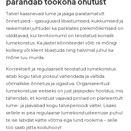
parandab töökoha ohutust
Talvel kaasnevad lume ja jääga paratamatult
õnnetused – igasugused libastumised, kukkumised ja
raskematel juhtudel ka parklates plekimõlkimised on
välditavad, kui territooriumil on teostatud korralik
lumekoristus. Ka jäistel kõnniteedel võib nii mõnigi
kolleeg või klient libastuda ning halvimal juhul ka
mõne luu murda.
Korrektselt ja regulaarselt teostatud lumekoristus
aitab kogu talve jooksul vähendada ja vältida
võimalikke õnnetusi ja vigastusi. Organiseeritud
lumekoristuse eeliseks on just järjepidev hooldus, mis
tähendab, et koristust vajavad pinnad on planeeritult
lume- ja jäävabad kogu talveperioodi vältel. Lisaks
sellele ei pea regulaarse lumekoristusteenuse puhul
te ise labidat kätte võtma ega lund rookima – selle
töö saab jätta koduhoovi!