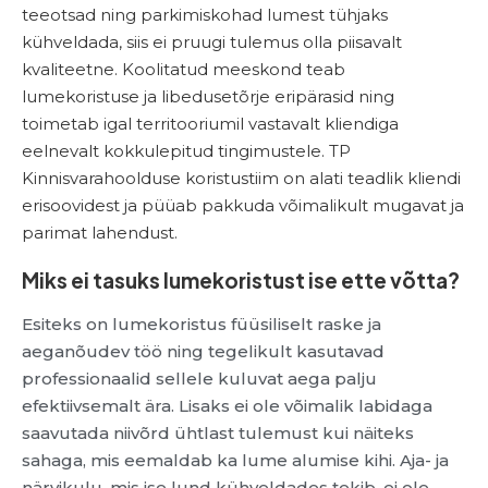
teeotsad ning parkimiskohad lumest tühjaks
kühveldada, siis ei pruugi tulemus olla piisavalt
kvaliteetne. Koolitatud meeskond teab
lumekoristuse ja libedusetõrje eripärasid ning
toimetab igal territooriumil vastavalt kliendiga
eelnevalt kokkulepitud tingimustele. TP
Kinnisvarahoolduse koristustiim on alati teadlik kliendi
erisoovidest ja püüab pakkuda võimalikult mugavat ja
parimat lahendust.
Miks ei tasuks lumekoristust ise ette võtta?
Esiteks on lumekoristus füüsiliselt raske ja
aeganõudev töö ning tegelikult kasutavad
professionaalid sellele kuluvat aega palju
efektiivsemalt ära. Lisaks ei ole võimalik labidaga
saavutada niivõrd ühtlast tulemust kui näiteks
sahaga, mis eemaldab ka lume alumise kihi. Aja- ja
närvikulu, mis ise lund kühveldades tekib, ei ole