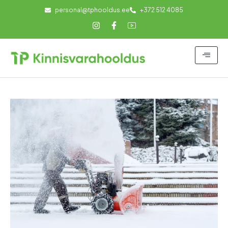
personal@tphooldus.ee
+372 512 4085