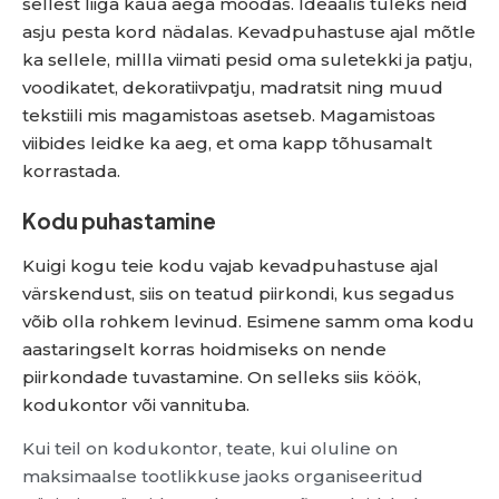
sellest liiga kaua aega möödas. Ideaalis tuleks neid
asju pesta kord nädalas. Kevadpuhastuse ajal mõtle
ka sellele, millla viimati pesid oma suletekki ja patju,
voodikatet, dekoratiivpatju, madratsit ning muud
tekstiili mis magamistoas asetseb. Magamistoas
viibides leidke ka aeg, et oma kapp tõhusamalt
korrastada.
Kodu puhastamine
Kuigi kogu teie kodu vajab kevadpuhastuse ajal
värskendust, siis on teatud piirkondi, kus segadus
võib olla rohkem levinud. Esimene samm oma kodu
aastaringselt korras hoidmiseks on nende
piirkondade tuvastamine. On selleks siis köök,
kodukontor või vannituba.
Kui teil on kodukontor, teate, kui oluline on
maksimaalse tootlikkuse jaoks organiseeritud