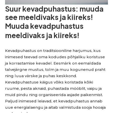
Suur kevadpuhastus: muuda
see meeldivaks ja kiireks!
Muuda kevadpuhastus
meeldivaks ja kiireks!
Kevadpuhastus on traditsiooniline harjumus, kus
inimesed teevad oma kodudes põhjaliku koristuse
ja korrastamise kevadel. Eesmärk on eemaldada
talvejärgne mustus, tolm ja muu kogunenud praht
ning luua värske ja puhas keskkond.
Kevadpuhastuse käigus võiks koristada kõiki
ruume, pesta aknaid, puhastada mööblit, vaipu ja
muid pindu ning organiseerida asjade paikenmist.
Paljud inimesed leiavad, et kevadpuhastus annab
uue energialaengu ja aitab valmistuda sooja hooaja