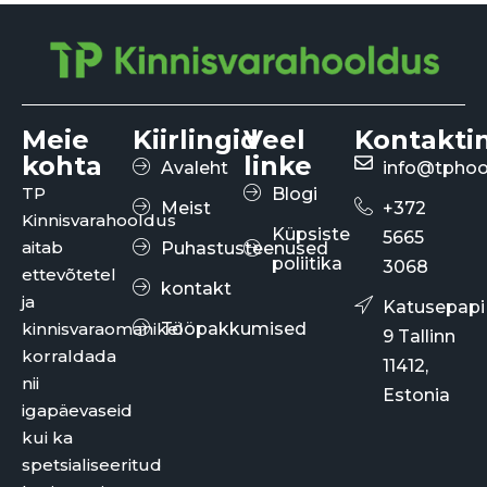
Meie
Kiirlingid
Veel
Kontakti
kohta
linke
Avaleht
info@tphoo
TP
Blogi
Meist
+372
Kinnisvarahooldus
Küpsiste
5665
aitab
Puhastusteenused
poliitika
3068
ettevõtetel
kontakt
ja
Katusepapi
kinnisvaraomanikel
Tööpakkumised
9 Tallinn
korraldada
11412,
nii
Estonia
igapäevaseid
kui ka
spetsialiseeritud