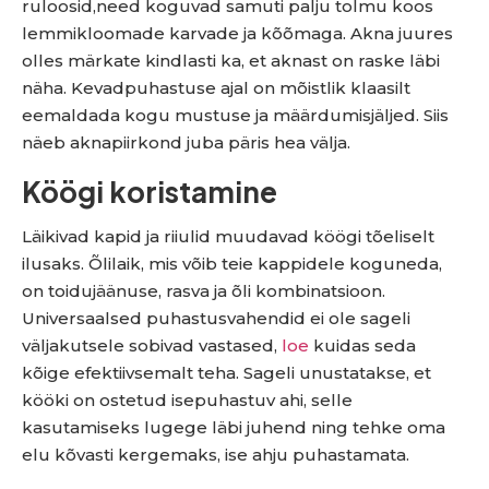
ruloosid,need koguvad samuti palju tolmu koos
lemmikloomade karvade ja kõõmaga. Akna juures
olles märkate kindlasti ka, et aknast on raske läbi
näha. Kevadpuhastuse ajal on mõistlik klaasilt
eemaldada kogu mustuse ja määrdumisjäljed. Siis
näeb aknapiirkond juba päris hea välja.
Köögi koristamine
Läikivad kapid ja riiulid muudavad köögi tõeliselt
ilusaks. Õlilaik, mis võib teie kappidele koguneda,
on toidujäänuse, rasva ja õli kombinatsioon.
Universaalsed puhastusvahendid ei ole sageli
väljakutsele sobivad vastased,
loe
kuidas seda
kõige efektiivsemalt teha. Sageli unustatakse, et
kööki on ostetud isepuhastuv ahi, selle
kasutamiseks lugege läbi juhend ning tehke oma
elu kõvasti kergemaks, ise ahju puhastamata.