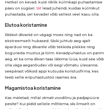
Hetkel on kevad, kuid riiklik külmkapi puhastamise
päev on sügisel.
Siit
leiad juhendi, kuidas külmikut
puhastada, sel kevadel võib sellest veel kasu olla.
Elutoa koristamine
Riidest diivanid on vägagi moes ning nad on ka
ekstreemselt hubased. Siiski juhtub aeg-ajalt
äpardusi ning diivanile võib tekkida plekke ning
koguneda mustus ja tolm. Kevadpuhastus on parim
aeg, et ka oma diivan taas läikima lüüa, kuid see võib
olla väga aeganõudev või isegi võimatu ülesanne,
seepärast võiksid appi kutsuda koristusfirma, kes
teeb selle eripuhastustöö raames ära.
Magamistoa koristamine
Kas mäletad, millal viimati voodilinu ja padjapüüre
pesite? Kui pidid sellele mõtlema, siis ilmselt on