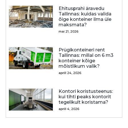
Ehitusprahi äravedu
Tallinnas: kuidas valida
õige konteiner ilma üle
maksmata?
mai 21, 2026
Prügikonteineri rent
Tallinnas: millal on 6 m3
konteiner kõige
mõistlikum valik?
aprill 24, 2026
Kontori koristusteenus:
kui tihti peaks kontorit
tegelikult koristama?
aprill 4, 2026