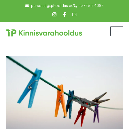
personal@tphooldus.ee
+372 512 4085