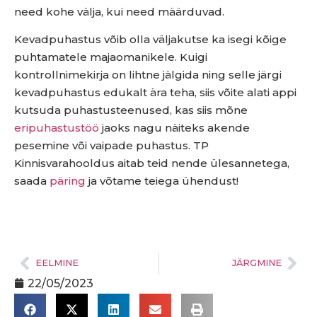
need kohe välja, kui need määrduvad.
Kevadpuhastus võib olla väljakutse ka isegi kõige
puhtamatele majaomanikele. Kuigi
kontrollnimekirja on lihtne jälgida ning selle järgi
kevadpuhastus edukalt ära teha, siis võite alati appi
kutsuda puhastusteenused, kas siis mõne
eripuhastustöö
jaoks nagu näiteks akende
pesemine või vaipade puhastus. TP
Kinnisvarahooldus aitab teid nende ülesannetega,
saada
päring
ja võtame teiega ühendust!
Optimised by 
WebTailor.ee
EELMINE
JÄRGMINE
22/05/2023