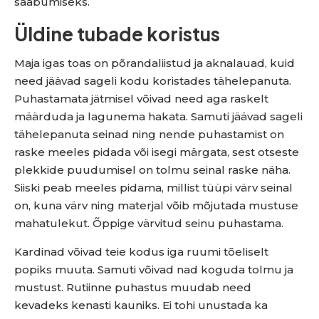
saabumiseks.
Üldine tubade koristus
Maja igas toas on põrandaliistud ja aknalauad, kuid
need jäävad sageli kodu koristades tähelepanuta.
Puhastamata jätmisel võivad need aga raskelt
määrduda ja lagunema hakata. Samuti jäävad sageli
tähelepanuta seinad ning nende puhastamist on
raske meeles pidada või isegi märgata, sest otseste
plekkide puudumisel on tolmu seinal raske näha.
Siiski peab meeles pidama, millist tüüpi värv seinal
on, kuna värv ning materjal võib mõjutada mustuse
mahatulekut. Õppige värvitud seinu puhastama.
Kardinad võivad teie kodus iga ruumi tõeliselt
popiks muuta. Samuti võivad nad koguda tolmu ja
mustust. Rutiinne puhastus muudab need
kevadeks kenasti kauniks. Ei tohi unustada ka