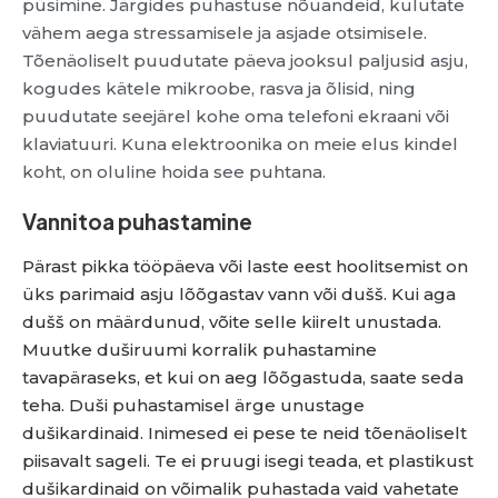
püsimine. Järgides puhastuse nõuandeid, kulutate
vähem aega stressamisele ja asjade otsimisele.
Tõenäoliselt puudutate päeva jooksul paljusid asju,
kogudes kätele mikroobe, rasva ja õlisid, ning
puudutate seejärel kohe oma telefoni ekraani või
klaviatuuri. Kuna elektroonika on meie elus kindel
koht, on oluline hoida see puhtana.
Vannitoa puhastamine
Pärast pikka tööpäeva või laste eest hoolitsemist on
üks parimaid asju lõõgastav vann või dušš. Kui aga
dušš on määrdunud, võite selle kiirelt unustada.
Muutke duširuumi korralik puhastamine
tavapäraseks, et kui on aeg lõõgastuda, saate seda
teha. Duši puhastamisel ärge unustage
dušikardinaid. Inimesed ei pese te neid tõenäoliselt
piisavalt sageli. Te ei pruugi isegi teada, et plastikust
dušikardinaid on võimalik puhastada vaid vahetate