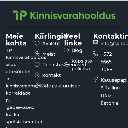
Meie
Kiirlingid
Veel
Kontakti
kohta
linke
Avaleht
info@tphoo
TP
Blogi
Meist
+372
Kinnisvarahooldus
Küpsiste
5665
aitab
Puhastusteenused
poliitika
3068
ettevõtetel
kontakt
ja
Katusepapi
kinnisvaraomanikel
Tööpakkumised
9 Tallinn
korraldada
11412,
nii
Estonia
igapäevaseid
kui ka
spetsialiseeritud