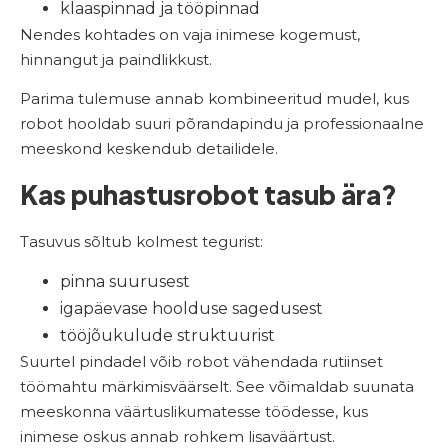
klaaspinnad ja tööpinnad
Nendes kohtades on vaja inimese kogemust,
hinnangut ja paindlikkust.
Parima tulemuse annab kombineeritud mudel, kus
robot hooldab suuri põrandapindu ja professionaalne
meeskond keskendub detailidele.
Kas puhastusrobot tasub ära?
Tasuvus sõltub kolmest tegurist:
pinna suurusest
igapäevase hoolduse sagedusest
tööjõukulude struktuurist
Suurtel pindadel võib robot vähendada rutiinset
töömahtu märkimisväärselt. See võimaldab suunata
meeskonna väärtuslikumatesse töödesse, kus
inimese oskus annab rohkem lisaväärtust.