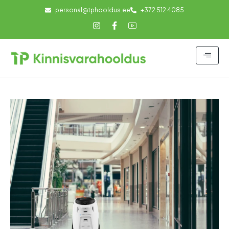
personal@tphooldus.ee
+372 512 4085