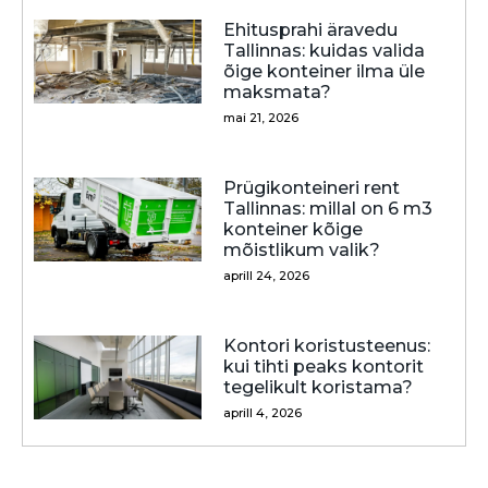
Ehitusprahi äravedu
Tallinnas: kuidas valida
õige konteiner ilma üle
maksmata?
mai 21, 2026
Prügikonteineri rent
Tallinnas: millal on 6 m3
konteiner kõige
mõistlikum valik?
aprill 24, 2026
Kontori koristusteenus:
kui tihti peaks kontorit
tegelikult koristama?
aprill 4, 2026