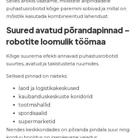
Selles artiklis vaatame, millistele äripindadele
puhastusrobotid kõige paremini sobivad ja millal on
mõistlik kasutada kombineeritud lahendust.
Suured avatud põrandapinnad –
robotite loomulik töömaa
Kõige suurema efekti annavad puhastusrobotid
suurtes, avatud ja takistusteta ruumides.
Sellised pinnad on näiteks:
laod ja logistikakeskused
kaubanduskeskuste koridorid
tootmishallid
spordisaalid
supermarketid
Nendes keskkondades on põranda pindala suur ning
korduv hooldus on igapäevane vajadus.