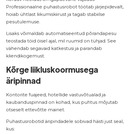
Professionaalne puhastusrobot töötab järjepidevalt,
hoiab ühtlast liikumiskiirust ja tagab stabiilse
pesutulemuse.
Lisaks võimaldab automatiseeritud põrandapesu
teostada töid öisel ajal, mil ruumid on tühjad. See
vähendab segavaid katkestusi ja parandab
kliendikogemust.
Kõrge liikluskoormusega
äripinnad
Kontorite fuajeed, hotellide vastuvõtualad ja
kaubanduspinnad on kohad, kus puhtus mõjutab
otseselt ettevõtte mainet.
Puhastusrobotid äripindadele sobivad hästi just seal,
kus: