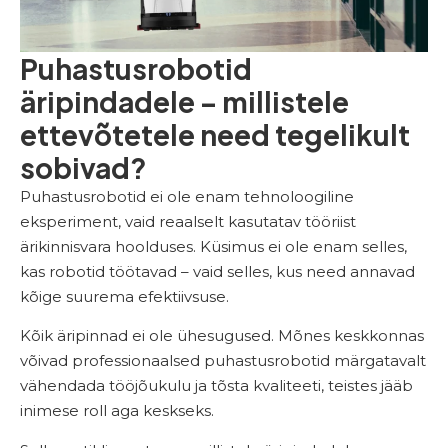
Puhastusrobotid
äripindadele – millistele
ettevõtetele need tegelikult
sobivad?
Puhastusrobotid ei ole enam tehnoloogiline
eksperiment, vaid reaalselt kasutatav tööriist
ärikinnisvara hoolduses. Küsimus ei ole enam selles,
kas robotid töötavad – vaid selles, kus need annavad
kõige suurema efektiivsuse.
Kõik äripinnad ei ole ühesugused. Mõnes keskkonnas
võivad professionaalsed puhastusrobotid märgatavalt
vähendada tööjõukulu ja tõsta kvaliteeti, teistes jääb
inimese roll aga keskseks.