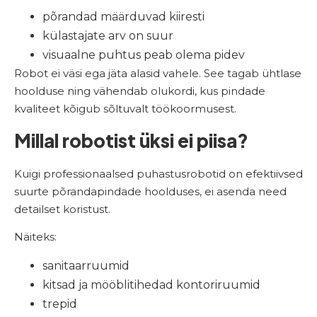
põrandad määrduvad kiiresti
külastajate arv on suur
visuaalne puhtus peab olema pidev
Robot ei väsi ega jäta alasid vahele. See tagab ühtlase
hoolduse ning vähendab olukordi, kus pindade
kvaliteet kõigub sõltuvalt töökoormusest.
Millal robotist üksi ei piisa?
Kuigi professionaalsed puhastusrobotid on efektiivsed
suurte põrandapindade hoolduses, ei asenda need
detailset koristust.
Näiteks:
sanitaarruumid
kitsad ja mööblitihedad kontoriruumid
trepid