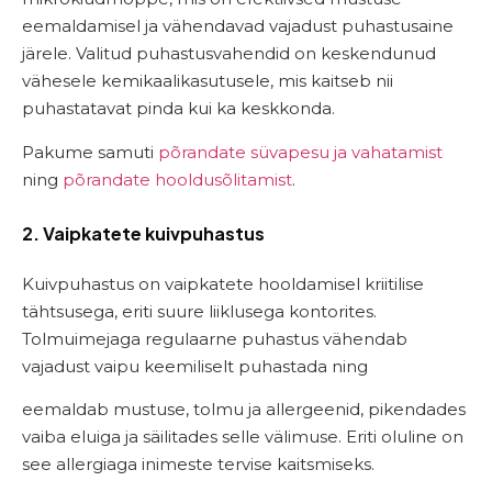
eemaldamisel ja vähendavad vajadust puhastusaine
järele. Valitud puhastusvahendid on keskendunud
vähesele kemikaalikasutusele, mis kaitseb nii
puhastatavat pinda kui ka keskkonda.
Pakume samuti
põrandate süvapesu ja vahatamist
ning
põrandate hooldusõlitamist
.
2. Vaipkatete kuivpuhastus
Kuivpuhastus on vaipkatete hooldamisel kriitilise
tähtsusega, eriti suure liiklusega kontorites.
Tolmuimejaga regulaarne puhastus vähendab
vajadust vaipu keemiliselt puhastada ning
eemaldab mustuse, tolmu ja allergeenid, pikendades
vaiba eluiga ja säilitades selle välimuse. Eriti oluline on
see allergiaga inimeste tervise kaitsmiseks.