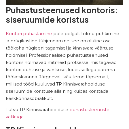
Puhastusteenused kontoris:
siseruumide koristus
Kontori puhastamine
pole pelgalt tolmu pühkimine
ja prügikastide tühjendamine; see on oluline osa
töökoha hügieeni tagamisel ja kinnisvara väärtuse
hoidmisel. Professionaalsed puhastusteenused
kontoris hõlmavad mitmeid protsesse, mis tagavad
kontori puhtuse ja värskuse, luues sellega parema
töökeskkonna. Järgnevalt käsitleme täpsemalt,
millised tööd kuuluvad TP Kinnisvarahoolduse
siseruumide koristuse alla ning kuidas koristada
keskkonnasõbralikult.
Tutvu TP Kinnisvarahoolduse
puhastusteenuste
valikuga
.