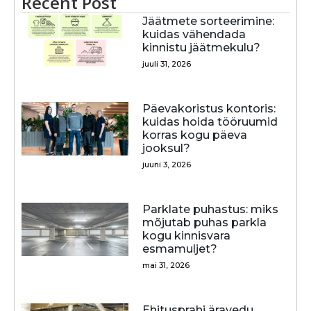
Recent Post
Jäätmete sorteerimine:
kuidas vähendada
kinnistu jäätmekulu?
juuli 31, 2026
Päevakoristus kontoris:
kuidas hoida tööruumid
korras kogu päeva
jooksul?
juuni 3, 2026
Parklate puhastus: miks
mõjutab puhas parkla
kogu kinnisvara
esmamuljet?
mai 31, 2026
Ehitusprahi äravedu