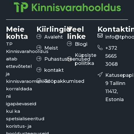
Meie
Kiirlingid
Veel
Kontakti
kohta
linke
Avaleht
info@tphoo
TP
Blogi
Meist
+372
Kinnisvarahooldus
Küpsiste
5665
aitab
Puhastusteenused
poliitika
3068
ettevõtetel
kontakt
ja
Katusepapi
kinnisvaraomanikel
Tööpakkumised
9 Tallinn
korraldada
11412,
nii
Estonia
igapäevaseid
kui ka
spetsialiseeritud
koristus- ja
hooldusteenuseid.