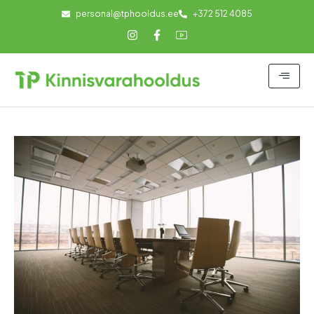
personal@tphooldus.ee
+372 512 4085