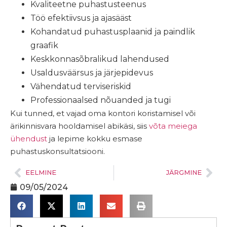
Kvaliteetne puhastusteenus
Töö efektiivsus ja ajasääst
Kohandatud puhastusplaanid ja paindlik
graafik
Keskkonnasõbralikud lahendused
Usaldusväärsus ja järjepidevus
Vähendatud terviseriskid
Professionaalsed nõuanded ja tugi
Kui tunned, et vajad oma kontori koristamisel või
ärikinnisvara hooldamisel abikäsi, siis
võta meiega
ühendust
ja lepime kokku esmase
puhastuskonsultatsiooni.
EELMINE
JÄRGMINE
09/05/2024