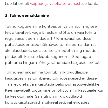
Loe lähemalt
vaipade ja vaipkatte puhastuse
kohta.
3. Tolmu eemaldamine
Tolmu kogunemine kontoris on vältimatu ning see
tekib tavaliselt väga kiiresti, mistõttu on vaja tolmu
regulaarselt eemaldada. TP Kinnisvarahoolduse
puhastusteenused hõlmavad tolmu eemaldamist
aknalaudadelt, radiaatoritelt, mööblilt ning muudelt
pindadelt, kus see kipub kogunema. See tagab
puhtama hingamisõhu ja vähendab haiguste levikut.
Tolmu eemaldamine toimub mikrokiudlappe
kasutades, mis tõmbavad tolmuosakesed endasse
ilma, et oleks vaja kasutada palju puhastusvedelikke.
Keemiavabalt töötamine on ohutum nii kasutajale kui
ka keskkonnale. Samuti on mikrokiudlapid
korduvkasutatavad ja pikaealised, vähendades