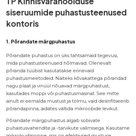
TP Kinnisvarahoolduse
siseruumide puhastusteenused
kontoris
1. Põrandate märgpuhastus
Põrandate puhastus on üks tähtsamaid tegevusi,
mida puhastusteenused hõlmavad. Olenevalt
põranda tüübist kasutatakse erinevaid
puhastusmeetodeid. Näiteks kõvakattega põrandad
nagu plaat ja vinüül nõuavad märgpuhastust,
kasutades moppi või puhastusmasinat. See mitte
ainult ei eemalda mustust ja tolmu, vaid desinfitseerib
põrandapinna, aidates vältida mikroobide levikut.
Põrandate märgpuhastus algab sobivate
puhastusvahendite ja -tarvikute valimisega. Kasutame
mikrokiudmoppe, mis on efektiivsed mustuse