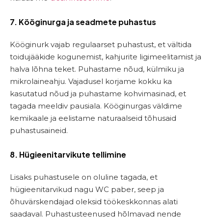
7. Kööginurga ja seadmete puhastus
Kööginurk vajab regulaarset puhastust, et vältida
toidujääkide kogunemist, kahjurite ligimeelitamist ja
halva lõhna teket. Puhastame nõud, külmiku ja
mikrolaineahju. Vajadusel korjame kokku ka
kasutatud nõud ja puhastame kohvimasinad, et
tagada meeldiv pausiala. Kööginurgas väldime
kemikaale ja eelistame naturaalseid tõhusaid
puhastusaineid.
8. Hügieenitarvikute tellimine
Lisaks puhastusele on oluline tagada, et
hügieenitarvikud nagu WC paber, seep ja
õhuvärskendajad oleksid töökeskkonnas alati
saadaval. Puhastusteenused hõlmavad nende