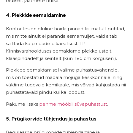
oluliselt jäätmete hulka.
4. Plekkide eemaldamine
Kontorites on oluline hoida pinnad laitmatult puhtad,
mis mitte ainult ei paranda esmamuljet, vaid aitab
säilitada ka pindade pikaealisust. TP
Kinnisvarahoolduses eemaldame plekke ustelt,
klaaspindadelt ja seintelt (kuni 180 cm kõrguseni).
Plekkide eemaldamisel valime puhastusvahendid,
mis on tõestatud madala mõjuga keskkonnale, ning
väldime tugevaid kemikaale, mis võivad kahjustada nii
puhastatavaid pindu kui ka loodust.
Pakume lisaks
pehme mööbli süvapuhastust
.
5. Prügikorvide tühjendus ja puhastus
Regulaarne prügikorvide tühjendamine ja