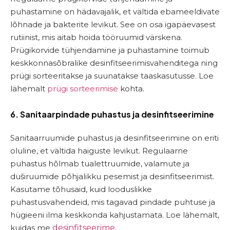
puhastamine on hädavajalik, et vältida ebameeldivate
lõhnade ja bakterite levikut. See on osa igapäevasest
rutiinist, mis aitab hoida tööruumid värskena.
Prügikorvide tühjendamine ja puhastamine toimub
keskkonnasõbralike desinfitseerimisvahenditega ning
prügi sorteeritakse ja suunatakse taaskasutusse. Loe
lähemalt
prügi sorteerimise
kohta.
6. Sanitaarpindade puhastus ja desinfitseerimine
Sanitaarruumide puhastus ja desinfitseerimine on eriti
oluline, et vältida haiguste levikut. Regulaarne
puhastus hõlmab tualettruumide, valamute ja
duširuumide põhjalikku pesemist ja desinfitseerimist.
Kasutame tõhusaid, kuid looduslikke
puhastusvahendeid, mis tagavad pindade puhtuse ja
hügieeni ilma keskkonda kahjustamata. Loe lähemalt,
kuidas me
desinfitseerime
.