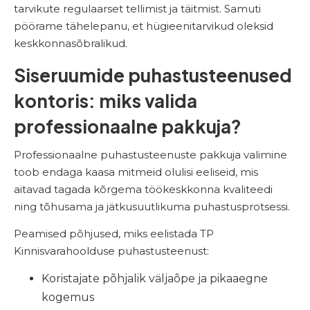
tarvikute regulaarset tellimist ja täitmist. Samuti
pöörame tähelepanu, et hügieenitarvikud oleksid
keskkonnasõbralikud.
Siseruumide puhastusteenused
kontoris: miks valida
professionaalne pakkuja?
Professionaalne puhastusteenuste pakkuja valimine
toob endaga kaasa mitmeid olulisi eeliseid, mis
aitavad tagada kõrgema töökeskkonna kvaliteedi
ning tõhusama ja jätkusuutlikuma puhastusprotsessi.
Peamised põhjused, miks eelistada TP
Kinnisvarahoolduse puhastusteenust:
Koristajate põhjalik väljaõpe ja pikaaegne
kogemus