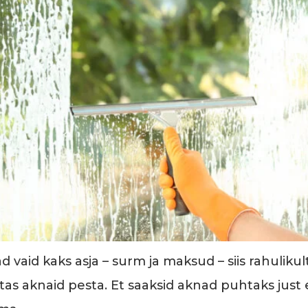
vaid kaks asja – surm ja maksud – siis rahulikult 
tas aknaid pesta. Et saaksid aknad puhtaks just 