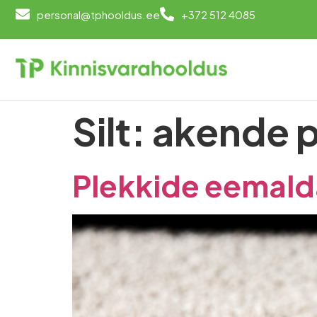
personal@tphooldus.ee
+372 512 4085
Silt:
akende p
Plekkide eemalda