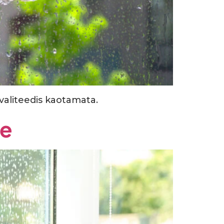
valiteedis kaotamata.
le