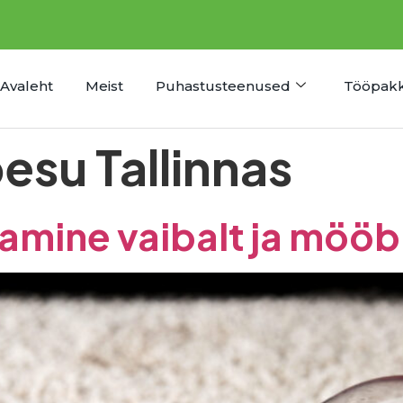
Avaleht
Meist
Puhastusteenused
Tööpak
esu Tallinnas
mine vaibalt ja mööbl