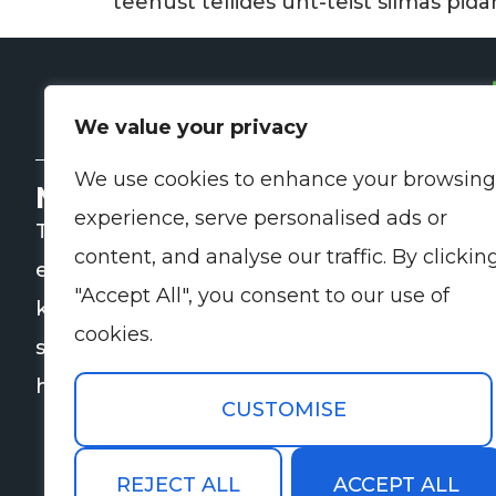
teenust tellides üht-teist silmas pid
We value your privacy
We use cookies to enhance your browsing
Meie kohta
K
experience, serve personalised ads or
TP Kinnisvarahooldus aitab
content, and analyse our traffic. By clickin
ettevõtetel ja kinnisvaraomanikel
"Accept All", you consent to our use of
korraldada nii igapäevaseid kui ka
cookies.
spetsialiseeritud koristus- ja
hooldusteenuseid.
CUSTOMISE
REJECT ALL
ACCEPT ALL