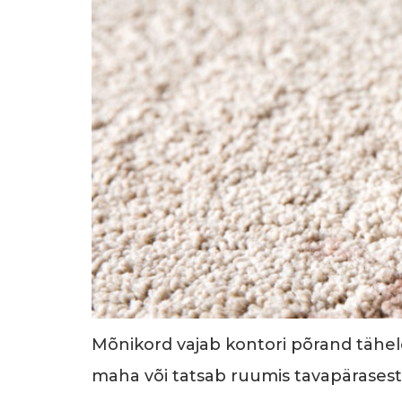
Mõnikord vajab kontori põrand tähele
maha või tatsab ruumis tavapärasest 