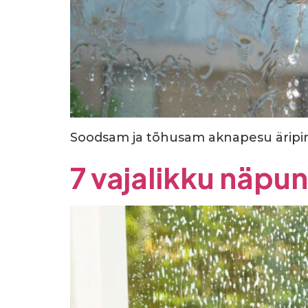
Soodsam ja tõhusam aknapesu äripinda
7 vajalikku näpun