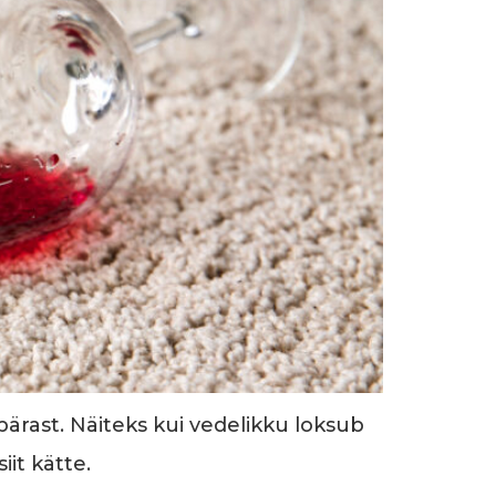
ärast. Näiteks kui vedelikku loksub
it kätte.