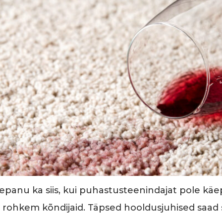
panu ka siis, kui puhastusteenindajat pole käep
rohkem kõndijaid. Täpsed hooldusjuhised saad si