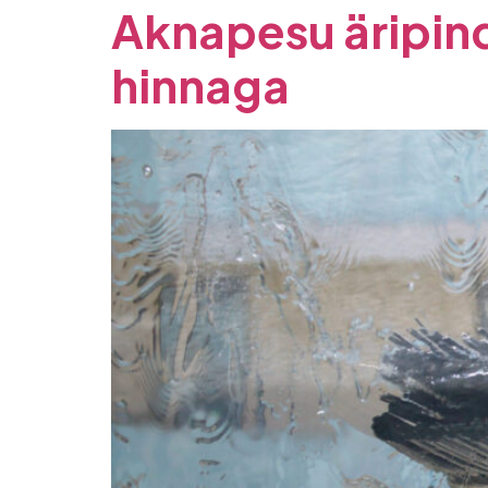
Aknapesu äripin
hinnaga