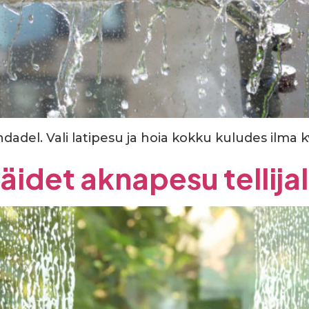
del. Vali latipesu ja hoia kokku kuludes ilma k
äidet aknapesu tellija