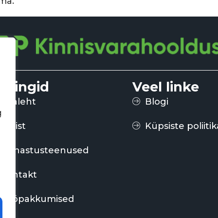
ama.
iirlingid
Veel linke
Avaleht
Blogi
g
Meist
Küpsiste poliitik
Puhastusteenused
kontakt
Tööpakkumised