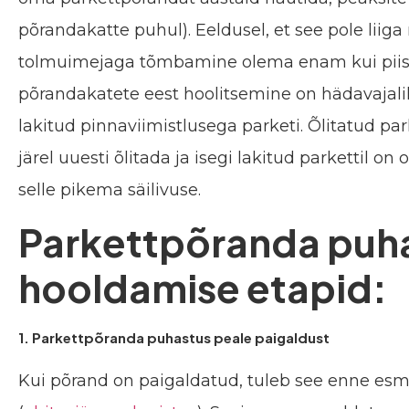
põrandakatte puhul). Eeldusel, et see pole lii
tolmuimejaga tõmbamine olema enam kui piisav.
põrandakatete eest hoolitsemine on hädavajalik,
lakitud pinnaviimistlusega parketi. Õlitatud p
järel uuesti õlitada ja isegi lakitud parkettil 
selle pikema säilivuse.
Parkettpõranda puha
hooldamise etapid:
1. Parkettpõranda puhastus peale paigaldust
Kui põrand on paigaldatud, tuleb see enne esm