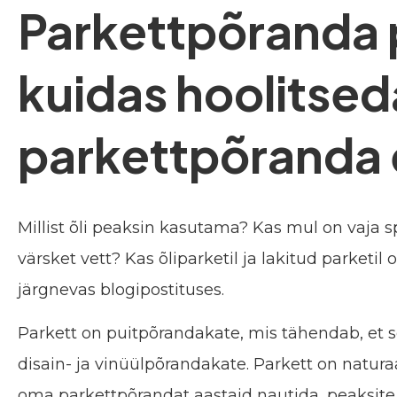
Parkettpõranda
kuidas hoolitse
parkettpõranda 
Millist õli peaksin kasutama? Kas mul on vaja 
värsket vett? Kas õliparketil ja lakitud parket
järgnevas blogipostituses.
Parkett on puitpõrandakate, mis tähendab, et s
disain- ja vinüülpõrandakate. Parkett on natura
oma parkettpõrandat aastaid nautida, peaksite