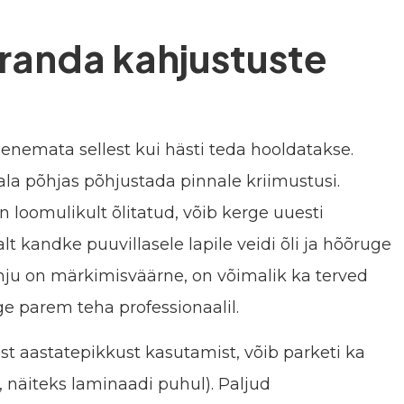
randa kahjustuste
lenemata sellest kui hästi teda hooldatakse.
jala põhjas põhjustada pinnale kriimustusi.
on loomulikult õlitatud, võib kerge uuesti
lt kandke puuvillasele lapile veidi õli ja hõõruge
hju on märkimisväärne, on võimalik ka terved
ge parem teha professionaalil.
ast aastatepikkust kasutamist, võib parketi ka
, näiteks laminaadi puhul). Paljud