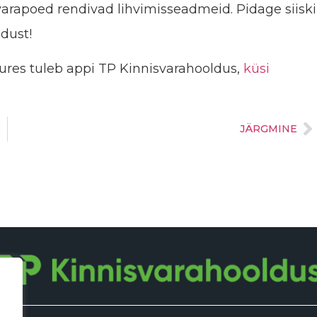
varapoed rendivad lihvimisseadmeid. Pidage siiski
adust!
ures tuleb appi TP Kinnisvarahooldus,
küsi
JÄRGMINE