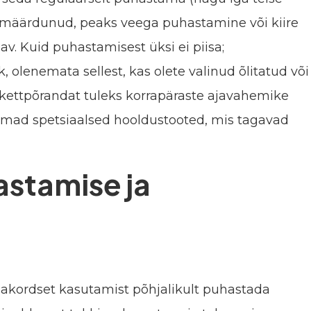
ga määrdunud, peaks veega puhastamine või kiire
 Kuid puhastamisest üksi ei piisa;
 olenemata sellest, kas olete valinud õlitatud või
arkettpõrandat tuleks korrapäraste ajavahemike
on omad spetsiaalsed hooldustooted, mis tagavad
stamise ja
akordset kasutamist põhjalikult puhastada