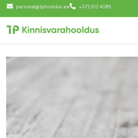
personal@tphooldus.ee
+372 512 4085