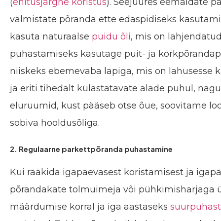
(
ehitusjärgne koristus
). Seejuures eemaldate p
valmistate põranda ette edaspidiseks kasutamis
kasuta naturaalse
puidu õli
, mis on lahjendatud
puhastamiseks kasutage puit- ja korkpõrandap
niiskeks ebemevaba lapiga, mis on lahusesse ka
ja eriti tihedalt külastatavate alade puhul, na
eluruumid, kust pääseb otse õue, soovitame loo
sobiva hooldusõliga.
2. Regulaarne parkettpõranda puhastamine
Kui rääkida igapäevasest koristamisest ja iga
põrandakate tolmuimeja või pühkimisharjaga ü
määrdumise korral ja iga aastaseks
suurpuhas