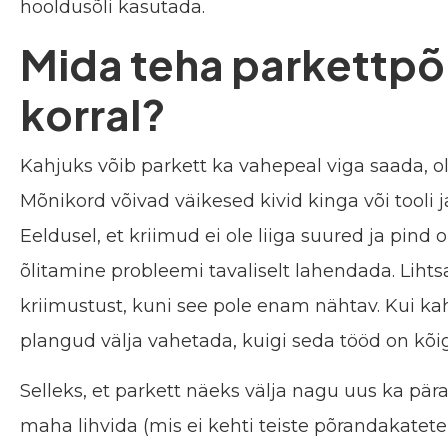
hooldusõli kasutada.
Mida teha parkettpõ
korral?
Kahjuks võib parkett ka vahepeal viga saada, o
Mõnikord võivad väikesed kivid kinga või tooli 
Eeldusel, et kriimud ei ole liiga suured ja pind 
õlitamine probleemi tavaliselt lahendada. Lihtsa
kriimustust, kuni see pole enam nähtav. Kui ka
plangud välja vahetada, kuigi seda tööd on kõi
Selleks, et parkett näeks välja nagu uus ka pär
maha lihvida (mis ei kehti teiste põrandakatete