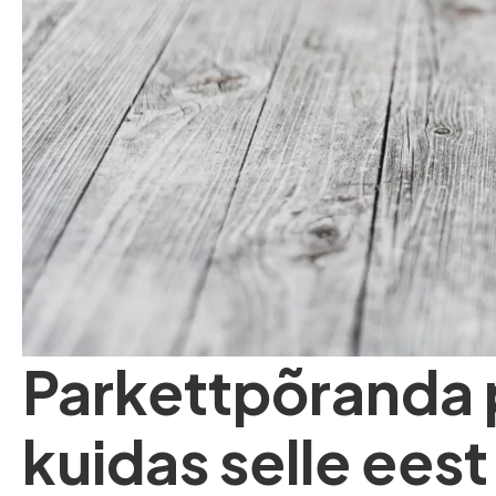
Parkettpõranda
kuidas selle ees