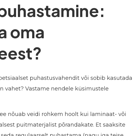
 puhastamine:
da oma
eest?
spetsiaalset puhastusvahendit või sobib kasutada
il on vahet? Vastame nendele küsimustele
ee nõuab veidi rohkem hoolt kui laminaat- või
alsest puitmaterjalist põrandakate. Et saaksite
 seda regulaarselt puhastama (nagu iga teise