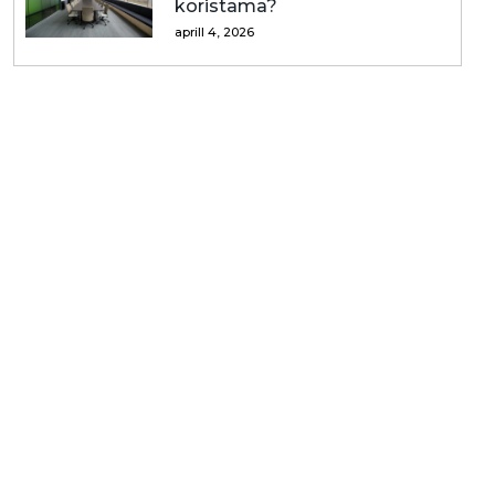
koristama?
aprill 4, 2026