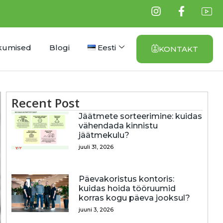
kumised
Blogi
Eesti
KONTAKT
Recent Post
Jäätmete sorteerimine: kuidas
vähendada kinnistu
jäätmekulu?
juuli 31, 2026
Päevakoristus kontoris:
kuidas hoida tööruumid
korras kogu päeva jooksul?
juuni 3, 2026