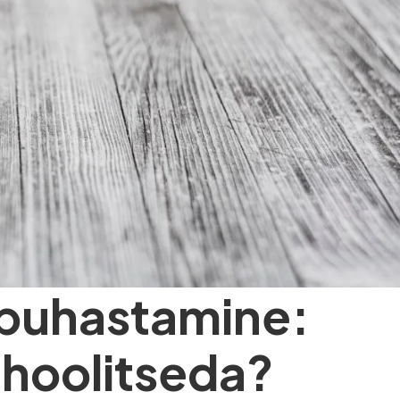
 puhastamine:
t hoolitseda?