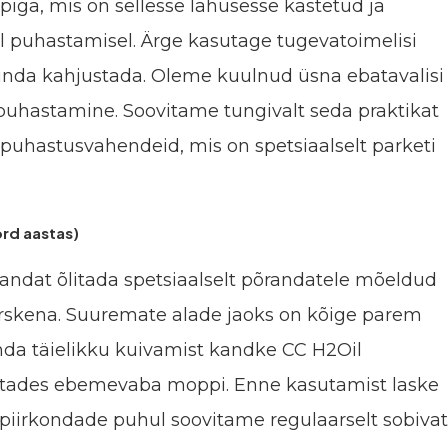
iga, mis on sellesse lahusesse kastetud ja
el puhastamisel. Ärge kasutage tugevatoimelisi
nda kahjustada. Oleme kuulnud üsna ebatavalisi
uhastamine. Soovitame tungivalt seda praktikat
 puhastusvahendeid, mis on spetsiaalselt parketi
rd aastas)
andat õlitada spetsiaalselt põrandatele mõeldud
ärskena. Suuremate alade jaoks on kõige parem
nda täielikku kuivamist kandke CC H2Oil
sutades ebemevaba moppi. Enne kasutamist laske
 piirkondade puhul soovitame regulaarselt sobivat