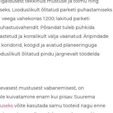
aigaldusest tekkinud mustuse ja tolmu ning
eks. Looduslikult õlitatud parketi puhastamiseks
 veega vahekorras 1:200; lakitud parketi
uhastusvahendit. Põrandat tuleb pühkida
stetud ja korralikult välja väänatud. Äripindade
gu koridorid, köögid ja avatud planeeringuga
duslikult õlitatud pindu järgnevalt töödelda
päevasest mustusest vabanemisest, on
le kuivatamine enam kui piisav. Suurema
tuseks
võite kasutada samu tooteid nagu enne