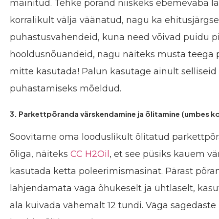
mainitud. Tehke põrand niiskeks ebemevaba lap
korralikult välja väänatud, nagu ka ehitusjärgs
puhastusvahendeid, kuna need võivad puidu pi
hooldusnõuandeid, nagu näiteks musta teega p
mitte kasutada! Palun kasutage ainult selliseid
puhastamiseks mõeldud.
3. Parkettpõranda värskendamine ja õlitamine (umbes ko
Soovitame oma looduslikult õlitatud parkettpõr
õliga, näiteks
CC H2Oil
, et see püsiks kauem v
kasutada ketta poleerimismasinat. Pärast põra
lahjendamata väga õhukeselt ja ühtlaselt, ka
ala kuivada vähemalt 12 tundi. Väga sagedaste