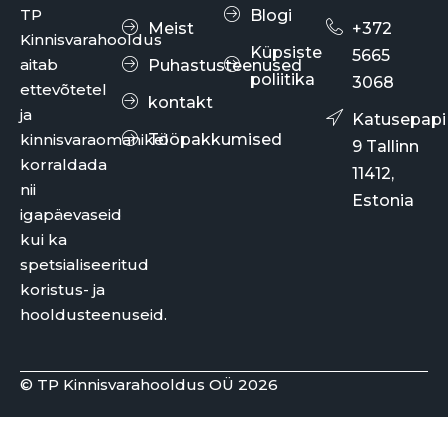
TP
Blogi
Meist
+372
Kinnisvarahooldus
Küpsiste
5665
aitab
Puhastusteenused
poliitika
3068
ettevõtetel
kontakt
ja
Katusepapi
kinnisvaraomanikel
Tööpakkumised
9 Tallinn
korraldada
11412,
nii
Estonia
igapäevaseid
kui ka
spetsialiseeritud
koristus- ja
hooldusteenuseid.
© TP Kinnisvarahooldus OÜ 2026