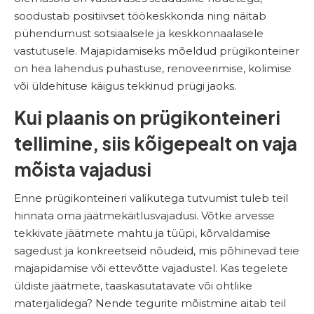
soodustab positiivset töökeskkonda ning näitab
pühendumust sotsiaalsele ja keskkonnaalasele
vastutusele. Majapidamiseks mõeldud prügikonteiner
on hea lahendus puhastuse, renoveerimise, kolimise
või üldehituse käigus tekkinud prügi jaoks.
Kui plaanis on prügikonteineri
tellimine, siis kõigepealt on vaja
mõista vajadusi
Enne prügikonteineri valikutega tutvumist tuleb teil
hinnata oma jäätmekäitlusvajadusi. Võtke arvesse
tekkivate jäätmete mahtu ja tüüpi, kõrvaldamise
sagedust ja konkreetseid nõudeid, mis põhinevad teie
majapidamise või ettevõtte vajadustel. Kas tegelete
üldiste jäätmete, taaskasutatavate või ohtlike
materjalidega? Nende tegurite mõistmine aitab teil