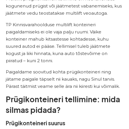
kogunenud prügist või jäätmetest vabanemiseks, kus
jäätmete vedu teostatakse multilift veoautoga.
TP Kinnisvarahoolduse multilift konteineri
paigaldamiseks ei ole vaja palju ruumi. Väike
konteiner mahub kitsastesse kohtadesse, kuhu
suured autod ei pääse. Tellimisel tuleb jäätmete
kogust ja liiki hinnata, kuna auto tõstevõime on
piiratud – kuni 2 tonni.
Paigaldame soovitud kohta prügikonteineri ning
jätame paigale täpselt nii kauaks, nagu Sinul tarvis.
Pärast täitmist veame selle ära nii kiiresti kui võimalik.
Prügikonteineri tellimine: mida
silmas pidada?
Prügikonteineri suurus