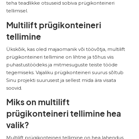
teha teadlikke otsuseid sobiva prügikonteineri
tellimisel.
Multilift prügikonteineri
tellimine
Ükskõik, kas oled majaomanik või töövõtja, multilift
prügikonteineri tellimine on lihtne ja tõhus viis
puhastustöödeks ja mitmesuguste teiste tööde
tegemiseks. Vajaliku prügikonteineri suurus sõltub
Sinu projekti suurusest ja sellest mida ära visata
soovid.
Miks on multilift
prügikonteineri tellimine hea
valik?
Multilift prügikonteineri tellimine on hea lahendus