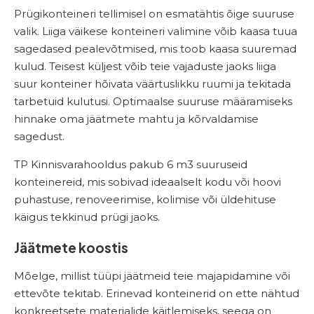
Prügikonteineri tellimisel on esmatähtis õige suuruse
valik. Liiga väikese konteineri valimine võib kaasa tuua
sagedased pealevõtmised, mis toob kaasa suuremad
kulud. Teisest küljest võib teie vajaduste jaoks liiga
suur konteiner hõivata väärtuslikku ruumi ja tekitada
tarbetuid kulutusi. Optimaalse suuruse määramiseks
hinnake oma jäätmete mahtu ja kõrvaldamise
sagedust.
TP Kinnisvarahooldus pakub 6 m3 suuruseid
konteinereid, mis sobivad ideaalselt kodu või hoovi
puhastuse, renoveerimise, kolimise või üldehituse
käigus tekkinud prügi jaoks.
Jäätmete koostis
Mõelge, millist tüüpi jäätmeid teie majapidamine või
ettevõte tekitab. Erinevad konteinerid on ette nähtud
konkreetsete materjalide käitlemiseks, seega on