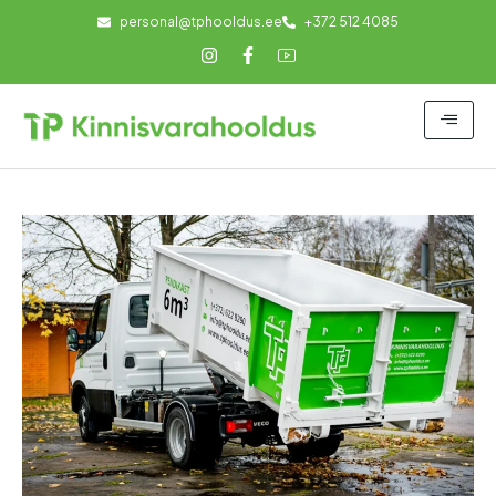
personal@tphooldus.ee
+372 512 4085