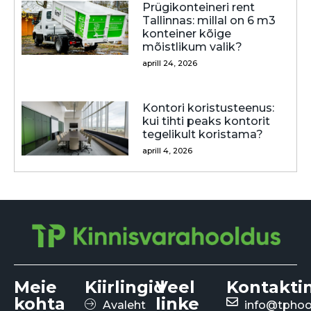
Prügikonteineri rent
Tallinnas: millal on 6 m3
konteiner kõige
mõistlikum valik?
aprill 24, 2026
Kontori koristusteenus:
kui tihti peaks kontorit
tegelikult koristama?
aprill 4, 2026
Meie
Kiirlingid
Veel
Kontakti
kohta
linke
Avaleht
info@tphoo