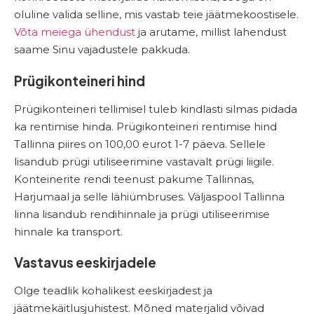
oluline valida selline, mis vastab teie jäätmekoostisele.
Võta meiega ühendust
ja arutame, millist lahendust
saame Sinu vajadustele pakkuda.
Prügikonteineri hind
Prügikonteineri tellimisel tuleb kindlasti silmas pidada
ka rentimise hinda. Prügikonteineri rentimise hind
Tallinna piires on 100,00 eurot 1-7 päeva. Sellele
lisandub prügi utiliseerimine vastavalt prügi liigile.
Konteinerite rendi teenust pakume Tallinnas,
Harjumaal ja selle lähiümbruses. Väljaspool Tallinna
linna lisandub rendihinnale ja prügi utiliseerimise
hinnale ka transport.
Vastavus eeskirjadele
Olge teadlik kohalikest eeskirjadest ja
jäätmekäitlusjuhistest. Mõned materjalid võivad