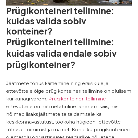
Prügikonteineri tellimine:
kuidas valida sobiv
konteiner?
Prügikonteineri tellimine:
kuidas valida endale sobiv
prügikonteiner?
Jäätmete tõhus käitlemine ning eraisikule ja
ettevõttele õige prügikonteineri tellimine on olulisem
kui kunagi varem.
Prügikonteineri tellimine
ettevõttele on mitmetahuline lähenemisviis, mis
hõlmab lisaks jäätmete teisaldamisele ka
keskkonnavastutust, töökoha hügieeni, ettevõtte
tõhusat toimimist ja mainet. Korraliku prügikonteineri
olemasolu on vastavuses seaduslike nõuetega,